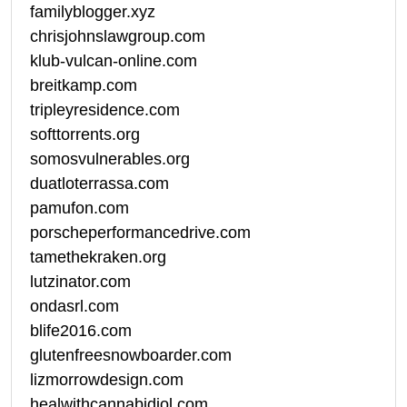
familyblogger.xyz
chrisjohnslawgroup.com
klub-vulcan-online.com
breitkamp.com
tripleyresidence.com
softtorrents.org
somosvulnerables.org
duatloterrassa.com
pamufon.com
porscheperformancedrive.com
tamethekraken.org
lutzinator.com
ondasrl.com
blife2016.com
glutenfreesnowboarder.com
lizmorrowdesign.com
healwithcannabidiol.com