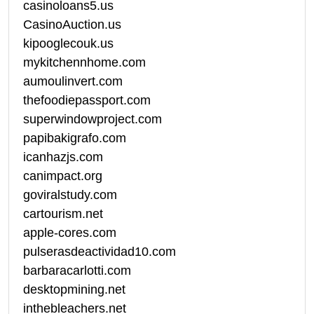
casinoloans5.us
CasinoAuction.us
kipooglecouk.us
mykitchennhome.com
aumoulinvert.com
thefoodiepassport.com
superwindowproject.com
papibakigrafo.com
icanhazjs.com
canimpact.org
goviralstudy.com
cartourism.net
apple-cores.com
pulserasdeactividad10.com
barbaracarlotti.com
desktopmining.net
inthebleachers.net