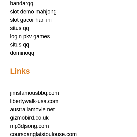
bandarqq
slot demo mahjong
slot gacor hari ini
situs qq
login pkv games
situs qq
dominoqq
Links
jimsfamousbbq.com
libertywalk-usa.com
australiamovie.net
gizmobird.co.uk
mp3djsong.com
coursdanglaistoulouse.com