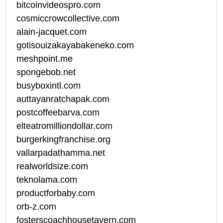
bitcoinvideospro.com
cosmiccrowcollective.com
alain-jacquet.com
gotisouizakayabakeneko.com
meshpoint.me
spongebob.net
busyboxintl.com
auttayanratchapak.com
postcoffeebarva.com
elteatromilliondollar.com
burgerkingfranchise.org
vallarpadathamma.net
realworldsize.com
teknolama.com
productforbaby.com
orb-z.com
fosterscoachhousetavern.com