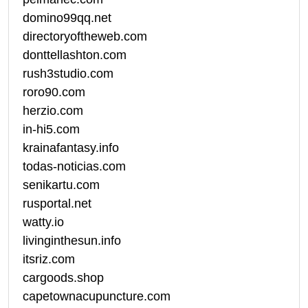
domino99qq.net
directoryoftheweb.com
donttellashton.com
rush3studio.com
roro90.com
herzio.com
in-hi5.com
krainafantasy.info
todas-noticias.com
senikartu.com
rusportal.net
watty.io
livinginthesun.info
itsriz.com
cargoods.shop
capetownacupuncture.com