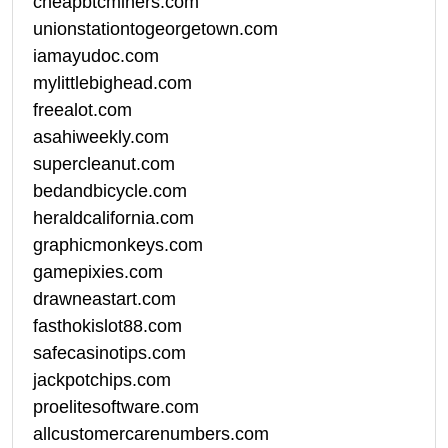
cheapbtcminers.com
unionstationtogeorgetown.com
iamayudoc.com
mylittlebighead.com
freealot.com
asahiweekly.com
supercleanut.com
bedandbicycle.com
heraldcalifornia.com
graphicmonkeys.com
gamepixies.com
drawneastart.com
fasthokislot88.com
safecasinotips.com
jackpotchips.com
proelitesoftware.com
allcustomercarenumbers.com