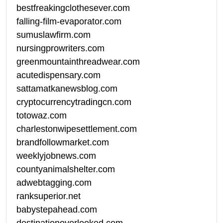
bestfreakingclothesever.com
falling-film-evaporator.com
sumuslawfirm.com
nursingprowriters.com
greenmountainthreadwear.com
acutedispensary.com
sattamatkanewsblog.com
cryptocurrencytradingcn.com
totowaz.com
charlestonwipesettlement.com
brandfollowmarket.com
weeklyjobnews.com
countyanimalshelter.com
adwebtagging.com
ranksuperior.net
babystepahead.com