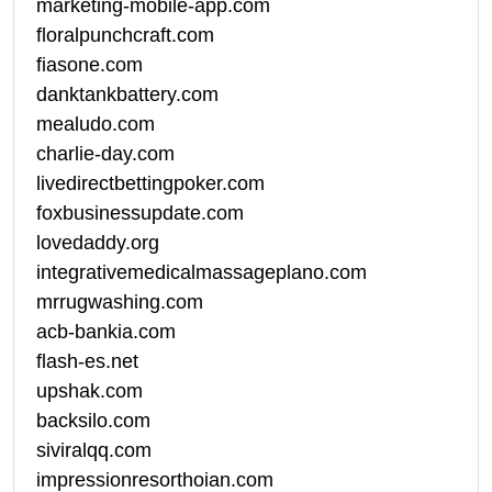
marketing-mobile-app.com
floralpunchcraft.com
fiasone.com
danktankbattery.com
mealudo.com
charlie-day.com
livedirectbettingpoker.com
foxbusinessupdate.com
lovedaddy.org
integrativemedicalmassageplano.com
mrrugwashing.com
acb-bankia.com
flash-es.net
upshak.com
backsilo.com
siviralqq.com
impressionresorthoian.com