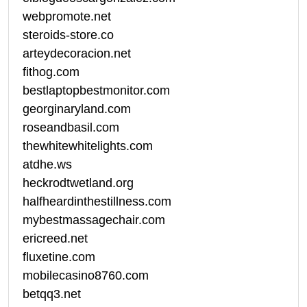
webpromote.net
steroids-store.co
arteydecoracion.net
fithog.com
bestlaptopbestmonitor.com
georginaryland.com
roseandbasil.com
thewhitewhitelights.com
atdhe.ws
heckrodtwetland.org
halfheardinthestillness.com
mybestmassagechair.com
ericreed.net
fluxetine.com
mobilecasino8760.com
betqq3.net