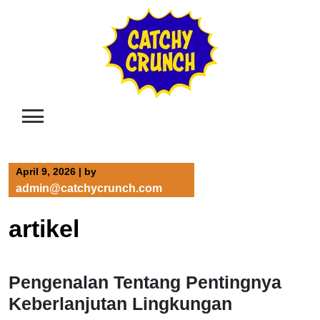
Skip
to
content
April 9, 2026
|
by
admin@catchycrunch.com
artikel
Pengenalan Tentang Pentingnya
Keberlanjutan Lingkungan