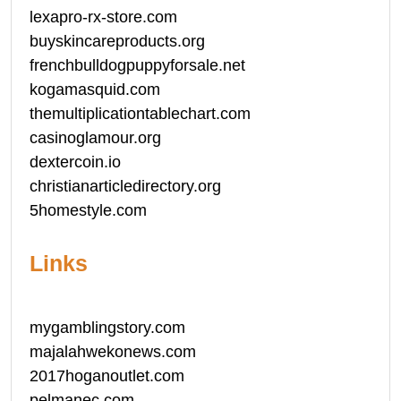
lexapro-rx-store.com
buyskincareproducts.org
frenchbulldogpuppyforsale.net
kogamasquid.com
themultiplicationtablechart.com
casinoglamour.org
dextercoin.io
christianarticledirectory.org
5homestyle.com
Links
mygamblingstory.com
majalahwekonews.com
2017hoganoutlet.com
pelmanec.com