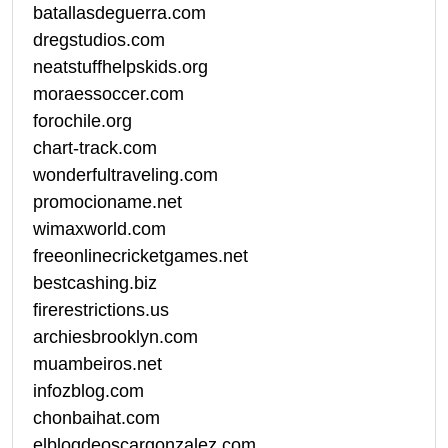
batallasdeguerra.com
dregstudios.com
neatstuffhelpskids.org
moraessoccer.com
forochile.org
chart-track.com
wonderfultraveling.com
promocioname.net
wimaxworld.com
freeonlinecricketgames.net
bestcashing.biz
firerestrictions.us
archiesbrooklyn.com
muambeiros.net
infozblog.com
chonbaihat.com
elblogdeoscargonzalez.com