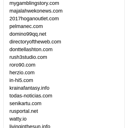
mygamblingstory.com
majalahwekonews.com
2017hoganoutlet.com
pelmanec.com
domino99qq.net
directoryoftheweb.com
donttellashton.com
rush3studio.com
roro90.com
herzio.com
in-hi5.com
krainafantasy.info
todas-noticias.com
senikartu.com
rusportal.net
watty.io
livinginthesun.info