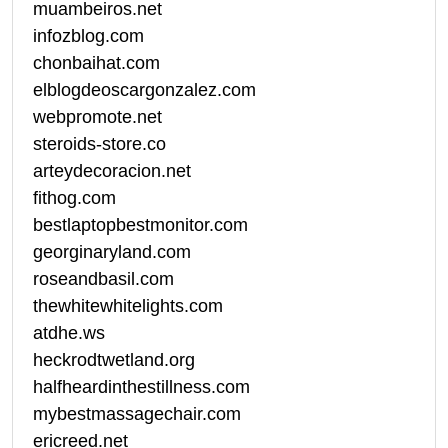
muambeiros.net
infozblog.com
chonbaihat.com
elblogdeoscargonzalez.com
webpromote.net
steroids-store.co
arteydecoracion.net
fithog.com
bestlaptopbestmonitor.com
georginaryland.com
roseandbasil.com
thewhitewhitelights.com
atdhe.ws
heckrodtwetland.org
halfheardinthestillness.com
mybestmassagechair.com
ericreed.net