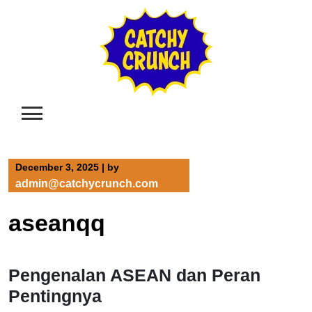
Skip
to
content
December 3, 2025
|
by
admin@catchycrunch.com
aseanqq
Pengenalan ASEAN dan Peran
Pentingnya