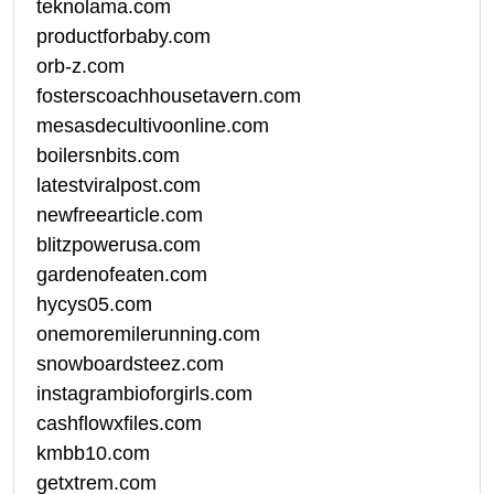
teknolama.com
productforbaby.com
orb-z.com
fosterscoachhousetavern.com
mesasdecultivoonline.com
boilersnbits.com
latestviralpost.com
newfreearticle.com
blitzpowerusa.com
gardenofeaten.com
hycys05.com
onemoremilerunning.com
snowboardsteez.com
instagrambioforgirls.com
cashflowxfiles.com
kmbb10.com
getxtrem.com