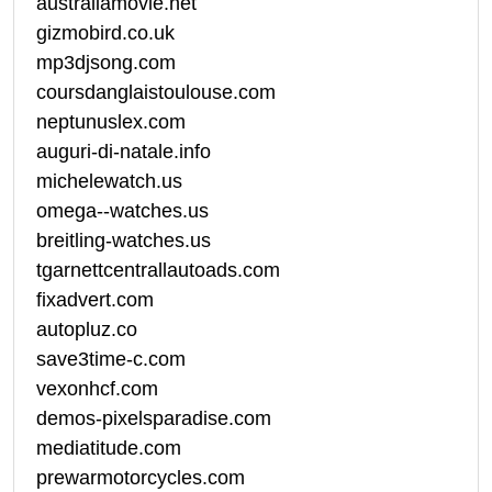
australiamovie.net
gizmobird.co.uk
mp3djsong.com
coursdanglaistoulouse.com
neptunuslex.com
auguri-di-natale.info
michelewatch.us
omega--watches.us
breitling-watches.us
tgarnettcentrallautoads.com
fixadvert.com
autopluz.co
save3time-c.com
vexonhcf.com
demos-pixelsparadise.com
mediatitude.com
prewarmotorcycles.com