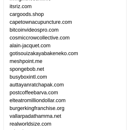
itsriz.com
cargoods.shop
capetownacupuncture.com
bitcoinvideospro.com
cosmiccrowcollective.com
alain-jacquet.com
gotisouizakayabakeneko.com
meshpoint.me
spongebob.net
busyboxintl.com
auttayanratchapak.com
postcoffeebarva.com
elteatromilliondollar.com
burgerkingfranchise.org
vallarpadathamma.net
realworldsize.com