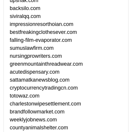
upshak.com
backsilo.com
siviralqq.com
impressionresorthoian.com
bestfreakingclothesever.com
falling-film-evaporator.com
sumuslawfirm.com
nursingprowriters.com
greenmountainthreadwear.com
acutedispensary.com
sattamatkanewsblog.com
cryptocurrencytradingcn.com
totowaz.com
charlestonwipesettlement.com
brandfollowmarket.com
weeklyjobnews.com
countyanimalshelter.com