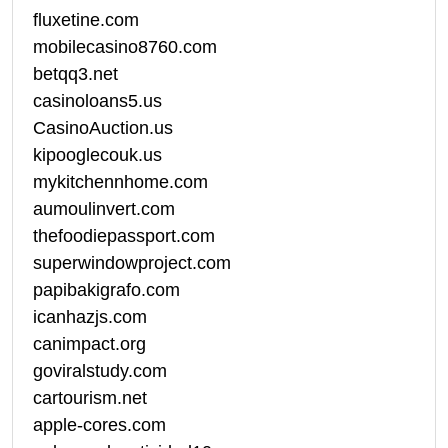
fluxetine.com
mobilecasino8760.com
betqq3.net
casinoloans5.us
CasinoAuction.us
kipooglecouk.us
mykitchennhome.com
aumoulinvert.com
thefoodiepassport.com
superwindowproject.com
papibakigrafo.com
icanhazjs.com
canimpact.org
goviralstudy.com
cartourism.net
apple-cores.com