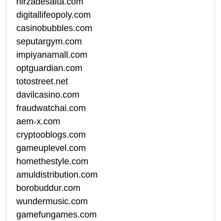
hirzadesalta.com
digitallifeopoly.com
casinobubbles.com
seputargym.com
impiyanamall.com
optguardian.com
totostreet.net
davilcasino.com
fraudwatchai.com
aem-x.com
cryptooblogs.com
gameuplevel.com
homethestyle.com
amuldistribution.com
borobuddur.com
wundermusic.com
gamefungames.com