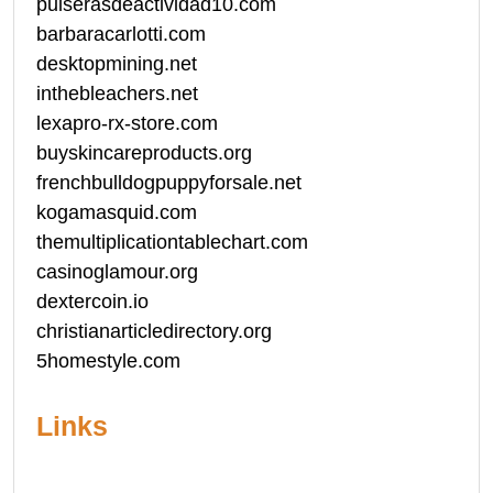
pulserasdeactividad10.com
barbaracarlotti.com
desktopmining.net
inthebleachers.net
lexapro-rx-store.com
buyskincareproducts.org
frenchbulldogpuppyforsale.net
kogamasquid.com
themultiplicationtablechart.com
casinoglamour.org
dextercoin.io
christianarticledirectory.org
5homestyle.com
Links