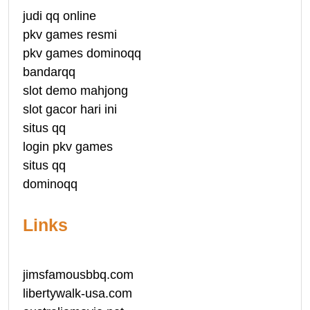
judi qq online
pkv games resmi
pkv games dominoqq
bandarqq
slot demo mahjong
slot gacor hari ini
situs qq
login pkv games
situs qq
dominoqq
Links
jimsfamousbbq.com
libertywalk-usa.com