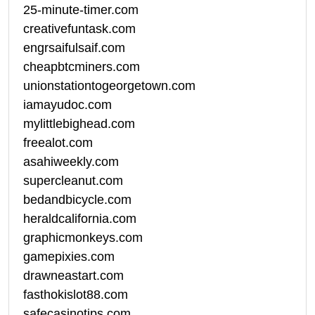
25-minute-timer.com
creativefuntask.com
engrsaifulsaif.com
cheapbtcminers.com
unionstationtogeorgetown.com
iamayudoc.com
mylittlebighead.com
freealot.com
asahiweekly.com
supercleanut.com
bedandbicycle.com
heraldcalifornia.com
graphicmonkeys.com
gamepixies.com
drawneastart.com
fasthokislot88.com
safecasinotips.com