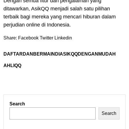
Dengan semua fitur dan pengalaman yang
ditawarkan, AsikQQ menjadi salah satu pilihan
terbaik bagi mereka yang mencari hiburan dalam
perjudian online di Indonesia.
Share:
Facebook
Twitter
Linkedin
DAFTARDANBERMAINDIASIKQQDENGANMUDAH
AHLIQQ
Search
Search