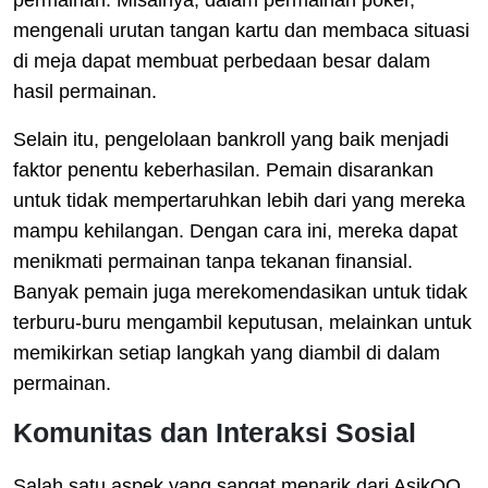
permainan. Misalnya, dalam permainan poker,
mengenali urutan tangan kartu dan membaca situasi
di meja dapat membuat perbedaan besar dalam
hasil permainan.
Selain itu, pengelolaan bankroll yang baik menjadi
faktor penentu keberhasilan. Pemain disarankan
untuk tidak mempertaruhkan lebih dari yang mereka
mampu kehilangan. Dengan cara ini, mereka dapat
menikmati permainan tanpa tekanan finansial.
Banyak pemain juga merekomendasikan untuk tidak
terburu-buru mengambil keputusan, melainkan untuk
memikirkan setiap langkah yang diambil di dalam
permainan.
Komunitas dan Interaksi Sosial
Salah satu aspek yang sangat menarik dari AsikQQ