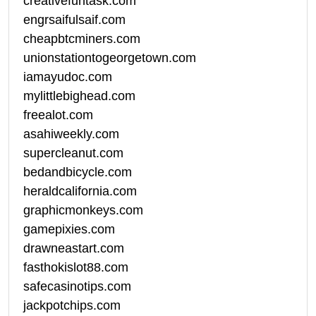
creativefuntask.com
engrsaifulsaif.com
cheapbtcminers.com
unionstationtogeorgetown.com
iamayudoc.com
mylittlebighead.com
freealot.com
asahiweekly.com
supercleanut.com
bedandbicycle.com
heraldcalifornia.com
graphicmonkeys.com
gamepixies.com
drawneastart.com
fasthokislot88.com
safecasinotips.com
jackpotchips.com