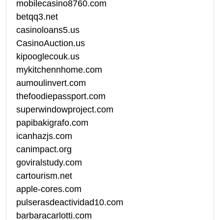
mobilecasino8760.com
betqq3.net
casinoloans5.us
CasinoAuction.us
kipooglecouk.us
mykitchennhome.com
aumoulinvert.com
thefoodiepassport.com
superwindowproject.com
papibakigrafo.com
icanhazjs.com
canimpact.org
goviralstudy.com
cartourism.net
apple-cores.com
pulserasdeactividad10.com
barbaracarlotti.com