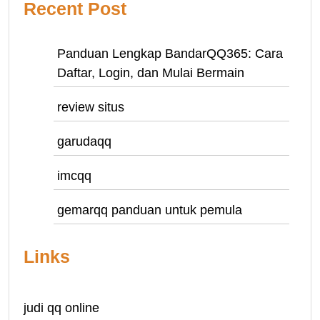
Recent Post
Panduan Lengkap BandarQQ365: Cara
Daftar, Login, dan Mulai Bermain
review situs
garudaqq
imcqq
gemarqq panduan untuk pemula
Links
judi qq online