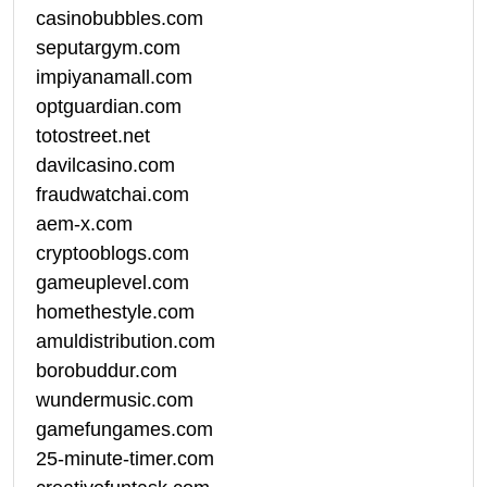
casinobubbles.com
seputargym.com
impiyanamall.com
optguardian.com
totostreet.net
davilcasino.com
fraudwatchai.com
aem-x.com
cryptooblogs.com
gameuplevel.com
homethestyle.com
amuldistribution.com
borobuddur.com
wundermusic.com
gamefungames.com
25-minute-timer.com