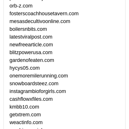
orb-z.com
fosterscoachhousetavern.com
mesasdecultivoonline.com
boilersnbits.com
latestviralpost.com
newfreearticle.com
blitzpowerusa.com
gardenofeaten.com
hycys05.com
onemoremilerunning.com
snowboardsteez.com
instagrambioforgirls.com
cashflowxfiles.com
kmbb10.com
getxtrem.com
weactinfo.com