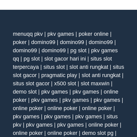
menuqq pkv
|
pkv games
|
poker online
|
poker
|
domino99
|
domino99
|
domino99
|
domino99
|
domino99
|
pg slot
|
pkv games
qq
|
pg slot
|
slot gacor hari ini
|
situs slot
terpercaya
|
situs slot
|
slot anti rungkat
|
situs
slot gacor
|
pragmatic play
|
slot anti rungkat
|
situs slot gacor
|
x500 slot
|
slot maxwin
|
demo slot
|
pkv games
|
pkv games
|
online
poker
|
pkv games
|
pkv games
|
pkv games
|
online poker
|
online poker
|
online poker
|
pkv games
|
pkv games
|
pkv games
|
situs
pkv
|
pkv games
|
pkv games
|
online poker
|
online poker
|
online poker
|
demo slot pg
|