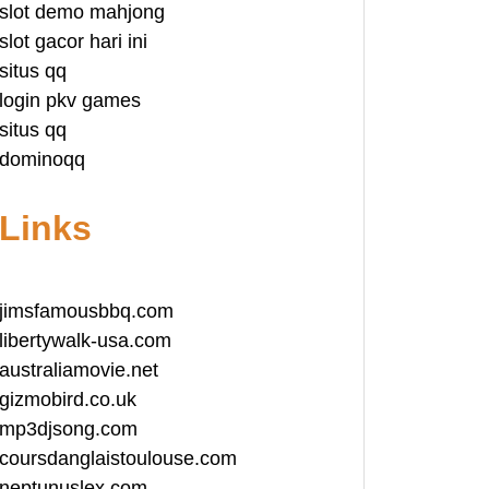
slot demo mahjong
slot gacor hari ini
situs qq
login pkv games
situs qq
dominoqq
Links
jimsfamousbbq.com
libertywalk-usa.com
australiamovie.net
gizmobird.co.uk
mp3djsong.com
coursdanglaistoulouse.com
neptunuslex.com