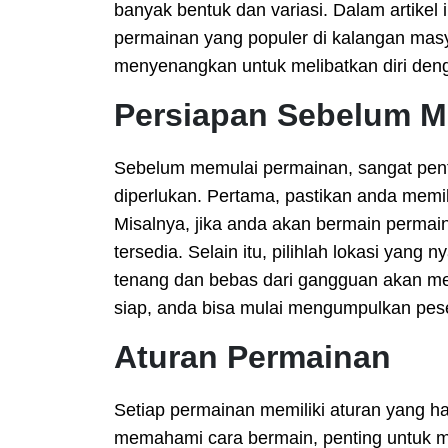
banyak bentuk dan variasi. Dalam artikel
permainan yang populer di kalangan masy
menyenangkan untuk melibatkan diri den
Persiapan Sebelum M
Sebelum memulai permainan, sangat pen
diperlukan. Pertama, pastikan anda memi
Misalnya, jika anda akan bermain permai
tersedia. Selain itu, pilihlah lokasi yan
tenang dan bebas dari gangguan akan m
siap, anda bisa mulai mengumpulkan pese
Aturan Permainan
Setiap permainan memiliki aturan yang har
memahami cara bermain, penting untuk m