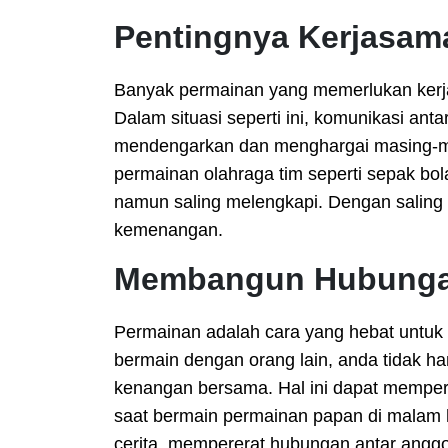
Pentingnya Kerjasam
Banyak permainan yang memerlukan kerj
Dalam situasi seperti ini, komunikasi ant
mendengarkan dan menghargai masing-mas
permainan olahraga tim seperti sepak bol
namun saling melengkapi. Dengan saling
kemenangan.
Membangun Hubunga
Permainan adalah cara yang hebat untuk
bermain dengan orang lain, anda tidak h
kenangan bersama. Hal ini dapat memperk
saat bermain permainan papan di malam h
cerita, mempererat hubungan antar anggo