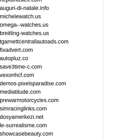
auguri-di-natale.info
michelewatch.us
omega--watches.us
breitling-watches.us
tgarnettcentrallautoads.com
fixadvert.com
autopluz.co
save3time-c.com
vexonhcf.com
demos-pixelsparadise.com
mediatitude.com
prewarmotorcycles.com
simracinglinks.com
dosyamerkezi.net
le-surrealisme.com
showcasebeauty.com