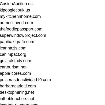
CasinoAuction.us
kipooglecouk.us
mykitchennhome.com
aumoulinvert.com
thefoodiepassport.com
superwindowproject.com
papibakigrafo.com
icanhazjs.com
canimpact.org
goviralstudy.com
cartourism.net
apple-cores.com
pulserasdeactividad10.com
barbaracarlotti.com
desktopmining.net
inthebleachers.net