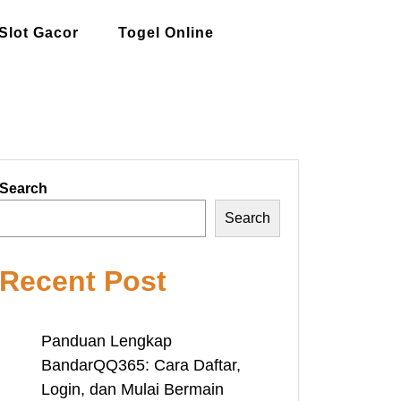
Slot Gacor
Togel Online
Search
Search
Recent Post
Panduan Lengkap
BandarQQ365: Cara Daftar,
Login, dan Mulai Bermain