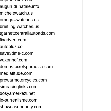
auguri-di-natale.info
michelewatch.us
omega--watches.us
breitling-watches.us
tgarnettcentrallautoads.com
fixadvert.com
autopluz.co
save3time-c.com
vexonhcf.com
demos-pixelsparadise.com
mediatitude.com
prewarmotorcycles.com
simracinglinks.com
dosyamerkezi.net
le-surrealisme.com
showcasebeauty.com