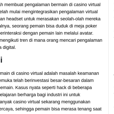
h membuat pengalaman bermain di casino virtual
 telah mulai mengintegrasikan pengalaman virtual
kan headset untuk merasakan seolah-olah mereka
lnya, seorang pemain bisa duduk di meja poker
berinteraksi dengan pemain lain melalui avatar.
mengikuti tren di mana orang mencari pengalaman
 digital.
i
rmain di casino virtual adalah masalah keamanan
kemuka telah berinvestasi besar-besaran dalam
 pemain. Kasus nyata seperti hack di beberapa
elajaran berharga bagi industri ini untuk
nyak casino virtual sekarang menggunakan
rcaya, sehingga pemain bisa merasa tenang saat