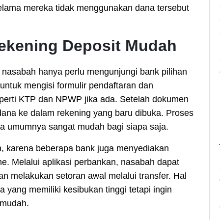
selama mereka tidak menggunakan dana tersebut
ekening Deposit Mudah
nasabah hanya perlu mengunjungi bank pilihan
untuk mengisi formulir pendaftaran dan
perti KTP dan NPWP jika ada. Setelah dokumen
 dana ke dalam rekening yang baru dibuka. Proses
da umumnya sangat mudah bagi siapa saja.
an, karena beberapa bank juga menyediakan
e. Melalui aplikasi perbankan, nasabah dapat
 melakukan setoran awal melalui transfer. Hal
ka yang memiliki kesibukan tinggi tetapi ingin
t mudah.