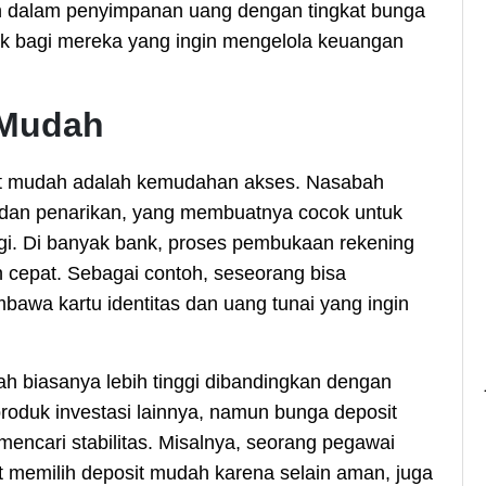
dalam penyimpanan uang dengan tingkat bunga
ik bagi mereka yang ingin mengelola keuangan
 Mudah
sit mudah adalah kemudahan akses. Nasabah
dan penarikan, yang membuatnya cocok untuk
gi. Di banyak bank, proses pembukaan rekening
 cepat. Sebagai contoh, seseorang bisa
awa kartu identitas dan uang tunai yang ingin
h biasanya lebih tinggi dibandingkan dengan
produk investasi lainnya, namun bunga deposit
encari stabilitas. Misalnya, seorang pegawai
 memilih deposit mudah karena selain aman, juga