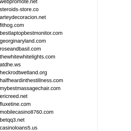
webpromote.net
steroids-store.co
arteydecoracion.net
fithog.com
bestlaptopbestmonitor.com
georginaryland.com
roseandbasil.com
thewhitewhitelights.com
atdhe.ws
heckrodtwetland.org
halfheardinthestillness.com
mybestmassagechair.com
ericreed.net
fluxetine.com
mobilecasino8760.com
betqq3.net
casinoloans5.us