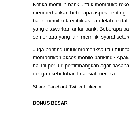
Ketika memilih bank untuk membuka reke
memperhatikan beberapa aspek penting. Pe
bank memiliki kredibilitas dan telah terd
yang ditawarkan antar bank. Beberapa b
sementara yang lain memiliki syarat seto
Juga penting untuk memeriksa fitur-fitur
memberikan akses mobile banking? Apaka
hal ini perlu dipertimbangkan agar nasab
dengan kebutuhan finansial mereka.
Share:
Facebook
Twitter
Linkedin
BONUS BESAR