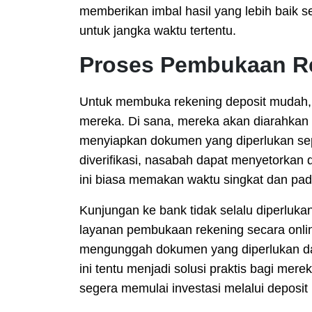
memberikan imbal hasil yang lebih baik 
untuk jangka waktu tertentu.
Proses Pembukaan R
Untuk membuka rekening deposit mudah, 
mereka. Di sana, mereka akan diarahkan 
menyiapkan dokumen yang diperlukan se
diverifikasi, nasabah dapat menyetorkan
ini biasa memakan waktu singkat dan pa
Kunjungan ke bank tidak selalu diperluk
layanan pembukaan rekening secara onlin
mengunggah dokumen yang diperlukan dan
ini tentu menjadi solusi praktis bagi mere
segera memulai investasi melalui deposi