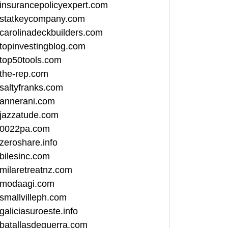
insurancepolicyexpert.com
statkeycompany.com
carolinadeckbuilders.com
topinvestingblog.com
top50tools.com
the-rep.com
saltyfranks.com
annerani.com
jazzatude.com
0022pa.com
zeroshare.info
bilesinc.com
milaretreatnz.com
modaagi.com
smallvilleph.com
galiciasuroeste.info
batallasdeguerra.com