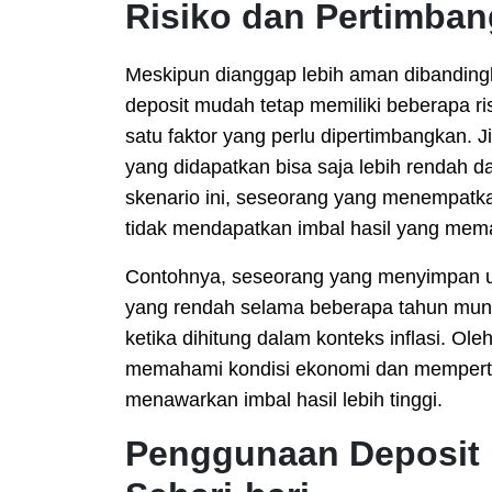
Risiko dan Pertimba
Meskipun dianggap lebih aman dibanding
deposit mudah tetap memiliki beberapa ris
satu faktor yang perlu dipertimbangkan. Jika
yang didapatkan bisa saja lebih rendah d
skenario ini, seseorang yang menempatk
tidak mendapatkan imbal hasil yang mem
Contohnya, seseorang yang menyimpan 
yang rendah selama beberapa tahun mung
ketika dihitung dalam konteks inflasi. Ol
memahami kondisi ekonomi dan mempert
menawarkan imbal hasil lebih tinggi.
Penggunaan Deposit