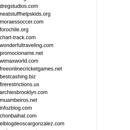
dregstudios.com
neatstuffhelpskids.org
moraessoccer.com
forochile.org
chart-track.com
wonderfultraveling.com
promocioname.net
wimaxworld.com
freeonlinecricketgames.net
bestcashing.biz
firerestrictions.us
archiesbrooklyn.com
muambeiros.net
infozblog.com
chonbaihat.com
elblogdeoscargonzalez.com