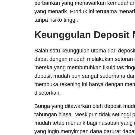
perbankan yang menawarkan kemudahan 
yang menarik. Produk ini terutama menar
tanpa risiko tinggi.
Keunggulan Deposit
Salah satu keunggulan utama dari depo
dapat dengan mudah melakukan setoran 
mereka yang membutuhkan likuiditas ting
deposit mudah pun sangat sederhana dan
membuka rekening ini hanya dengan memb
disetorkan.
Bunga yang ditawarkan oleh deposit muda
tabungan biasa. Meskipun tidak setinggi 
mudah tetap menarik bagi nasabah yang m
yang ingin menyimpan dana darurat dapat