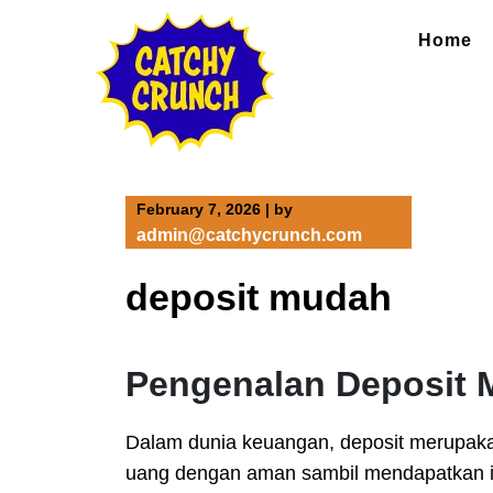
Skip
to
Home
content
February 7, 2026
|
by
admin@catchycrunch.com
deposit mudah
Pengenalan Deposit
Dalam dunia keuangan, deposit merupakan
uang dengan aman sambil mendapatkan im