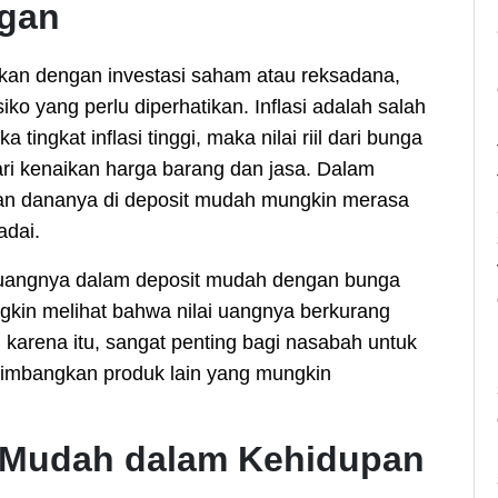
ngan
kan dengan investasi saham atau reksadana,
iko yang perlu diperhatikan. Inflasi adalah salah
 tingkat inflasi tinggi, maka nilai riil dari bunga
ari kenaikan harga barang dan jasa. Dalam
an dananya di deposit mudah mungkin merasa
adai.
uangnya dalam deposit mudah dengan bunga
kin melihat bahwa nilai uangnya berkurang
eh karena itu, sangat penting bagi nasabah untuk
imbangkan produk lain yang mungkin
 Mudah dalam Kehidupan