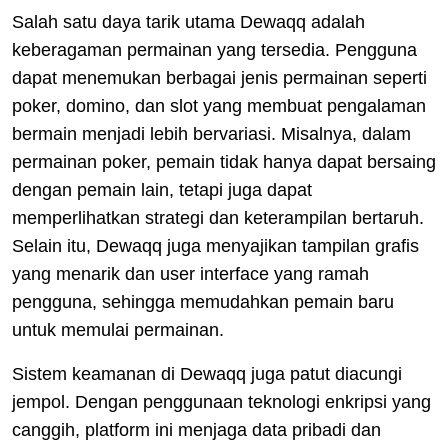
Salah satu daya tarik utama Dewaqq adalah
keberagaman permainan yang tersedia. Pengguna
dapat menemukan berbagai jenis permainan seperti
poker, domino, dan slot yang membuat pengalaman
bermain menjadi lebih bervariasi. Misalnya, dalam
permainan poker, pemain tidak hanya dapat bersaing
dengan pemain lain, tetapi juga dapat
memperlihatkan strategi dan keterampilan bertaruh.
Selain itu, Dewaqq juga menyajikan tampilan grafis
yang menarik dan user interface yang ramah
pengguna, sehingga memudahkan pemain baru
untuk memulai permainan.
Sistem keamanan di Dewaqq juga patut diacungi
jempol. Dengan penggunaan teknologi enkripsi yang
canggih, platform ini menjaga data pribadi dan