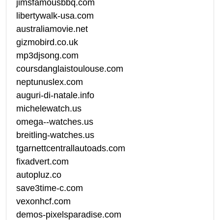
jimsfamousbbq.com
libertywalk-usa.com
australiamovie.net
gizmobird.co.uk
mp3djsong.com
coursdanglaistoulouse.com
neptunuslex.com
auguri-di-natale.info
michelewatch.us
omega--watches.us
breitling-watches.us
tgarnettcentrallautoads.com
fixadvert.com
autopluz.co
save3time-c.com
vexonhcf.com
demos-pixelsparadise.com