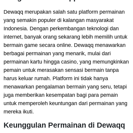
Dewaqq merupakan salah satu platform permainan
yang semakin populer di kalangan masyarakat
Indonesia. Dengan perkembangan teknologi dan
internet, banyak orang sekarang lebih memilih untuk
bermain game secara online. Dewaqq menawarkan
berbagai permainan yang menarik, mulai dari
permainan kartu hingga casino, yang memungkinkan
pemain untuk merasakan sensasi bermain tanpa
harus keluar rumah. Platform ini tidak hanya
menawarkan pengalaman bermain yang seru, tetapi
juga memberikan kesempatan bagi para pemain
untuk memperoleh keuntungan dari permainan yang
mereka ikuti.
Keunggulan Permainan di Dewaqq