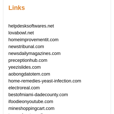
Links
helpdesksoftwares.net
lovabowl.net
homeimprovementit.com
newstribunal.com
newsdailymagazines.com
preceptionhub.com
yeezislides.com
aobongdatotem.com
home-remedies-yeast-infection.com
electroreal.com
bestofmiami-dadecounty.com
ifoodieonyoutube.com
mineshoppingcart.com