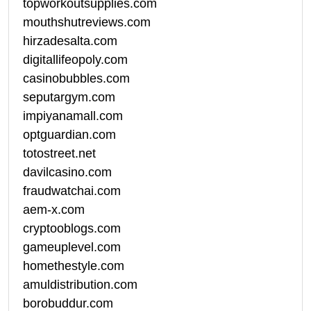
topworkoutsupplies.com
mouthshutreviews.com
hirzadesalta.com
digitallifeopoly.com
casinobubbles.com
seputargym.com
impiyanamall.com
optguardian.com
totostreet.net
davilcasino.com
fraudwatchai.com
aem-x.com
cryptooblogs.com
gameuplevel.com
homethestyle.com
amuldistribution.com
borobuddur.com