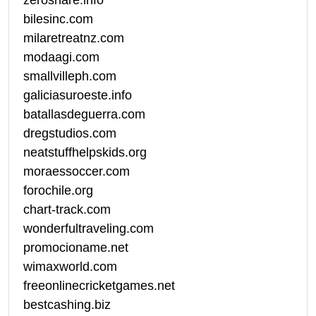
zeroshare.info
bilesinc.com
milaretreatnz.com
modaagi.com
smallvilleph.com
galiciasuroeste.info
batallasdeguerra.com
dregstudios.com
neatstuffhelpskids.org
moraessoccer.com
forochile.org
chart-track.com
wonderfultraveling.com
promocioname.net
wimaxworld.com
freeonlinecricketgames.net
bestcashing.biz