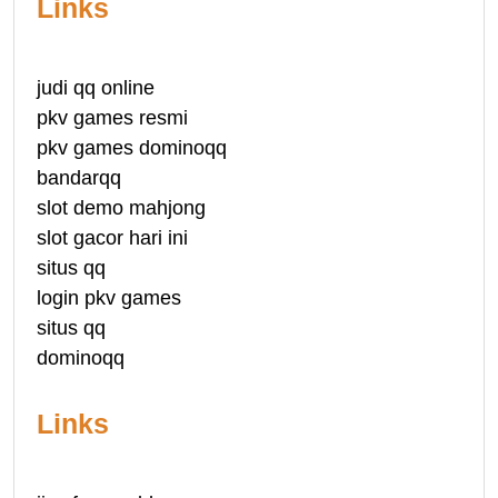
Links
judi qq online
pkv games resmi
pkv games dominoqq
bandarqq
slot demo mahjong
slot gacor hari ini
situs qq
login pkv games
situs qq
dominoqq
Links