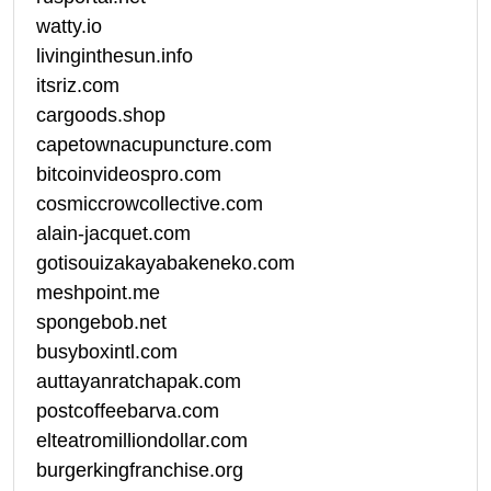
watty.io
livinginthesun.info
itsriz.com
cargoods.shop
capetownacupuncture.com
bitcoinvideospro.com
cosmiccrowcollective.com
alain-jacquet.com
gotisouizakayabakeneko.com
meshpoint.me
spongebob.net
busyboxintl.com
auttayanratchapak.com
postcoffeebarva.com
elteatromilliondollar.com
burgerkingfranchise.org