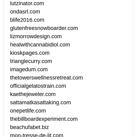
lutzinator.com
ondasrl.com
blife2016.com
glutenfreesnowboarder.com
lizmorrowdesign.com
healwithcannabidiol.com
kioskpages.com
trianglecurry.com
imagedum.com
thetowerswellnessretreat.com
officialgelatostrain.com
kaethejeweler.com
sattamatkasattaking.com
onepetlife.com
thebillboardexperiment.com
beachufabet.biz
mon-tresse-de-lit.com