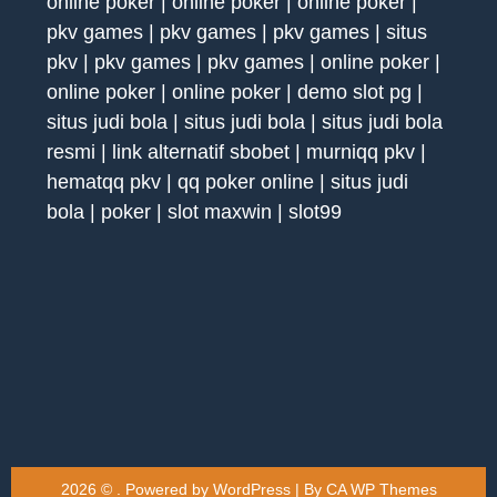
online poker
|
online poker
|
online poker
|
pkv games
|
pkv games
|
pkv games
|
situs
pkv
|
pkv games
|
pkv games
|
online poker
|
online poker
|
online poker
|
demo slot pg
|
situs judi bola
|
situs judi bola
|
situs judi bola
resmi
|
link alternatif sbobet
|
murniqq pkv
|
hematqq pkv
|
qq poker online
|
situs judi
bola
|
poker
|
slot maxwin
|
slot99
2026 © . Powered by WordPress | By
CA WP Themes