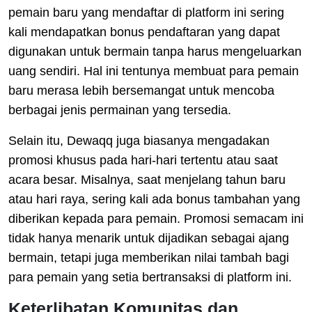
pemain baru yang mendaftar di platform ini sering
kali mendapatkan bonus pendaftaran yang dapat
digunakan untuk bermain tanpa harus mengeluarkan
uang sendiri. Hal ini tentunya membuat para pemain
baru merasa lebih bersemangat untuk mencoba
berbagai jenis permainan yang tersedia.
Selain itu, Dewaqq juga biasanya mengadakan
promosi khusus pada hari-hari tertentu atau saat
acara besar. Misalnya, saat menjelang tahun baru
atau hari raya, sering kali ada bonus tambahan yang
diberikan kepada para pemain. Promosi semacam ini
tidak hanya menarik untuk dijadikan sebagai ajang
bermain, tetapi juga memberikan nilai tambah bagi
para pemain yang setia bertransaksi di platform ini.
Keterlibatan Komunitas dan