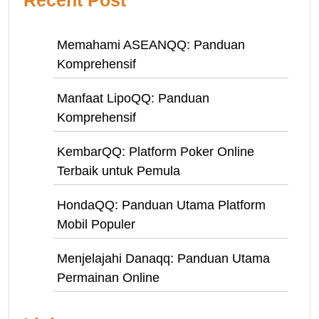
Recent Post
Memahami ASEANQQ: Panduan
Komprehensif
Manfaat LipoQQ: Panduan
Komprehensif
KembarQQ: Platform Poker Online
Terbaik untuk Pemula
HondaQQ: Panduan Utama Platform
Mobil Populer
Menjelajahi Danaqq: Panduan Utama
Permainan Online