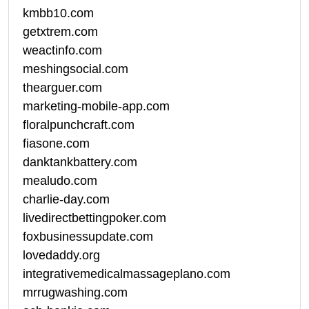
kmbb10.com
getxtrem.com
weactinfo.com
meshingsocial.com
thearguer.com
marketing-mobile-app.com
floralpunchcraft.com
fiasone.com
danktankbattery.com
mealudo.com
charlie-day.com
livedirectbettingpoker.com
foxbusinessupdate.com
lovedaddy.org
integrativemedicalmassageplano.com
mrrugwashing.com