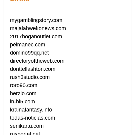
mygamblingstory.com
majalahwekonews.com
2017hoganoutlet.com
pelmanec.com
domino99qq.net
directoryoftheweb.com
donttellashton.com
rush3studio.com
roro90.com
herzio.com
in-hi5.com
krainafantasy.info
todas-noticias.com
senikartu.com
rusportal.net