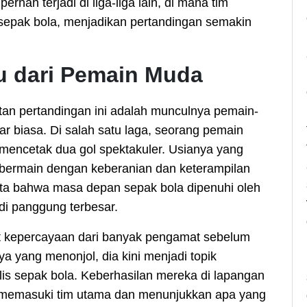
rnah terjadi di liga-liga lain, di mana tim
sepak bola, menjadikan pertandingan semakin
 dari Pemain Muda
etan pertandingan ini adalah munculnya pemain-
 biasa. Di salah satu laga, seorang pemain
 mencetak dua gol spektakuler. Usianya yang
bermain dengan keberanian dan keterampilan
kita bahwa masa depan sepak bola dipenuhi oleh
 di panggung terbesar.
t kepercayaan dari banyak pengamat sebelum
a yang menonjol, dia kini menjadi topik
s sepak bola. Keberhasilan mereka di lapangan
k memasuki tim utama dan menunjukkan apa yang