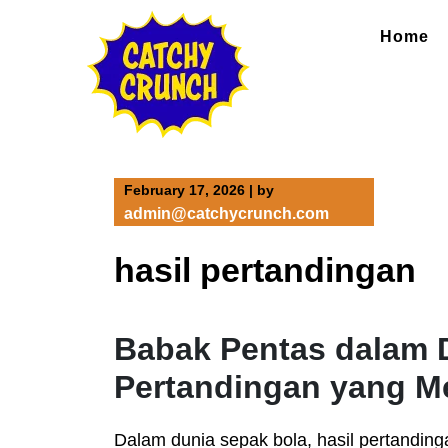
Skip
to
Home
content
February 17, 2026
|
by
admin@catchycrunch.com
hasil pertandingan
Babak Pentas dalam D
Pertandingan yang M
Dalam dunia sepak bola, hasil pertanding