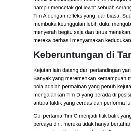
hampir mencetak gol lewat sebuah serang
Tim A dengan refleks yang luar biasa. Su
membuka keunggulan lebih dulu, mengub
menyerah begitu saja dan terus menekan
mereka berhasil menyamakan kedudukan
Keberuntungan di Ta
Kejutan lain datang dari pertandingan ya
Banyak yang meremehkan kemampuan me
bola adalah permainan yang penuh kejut
mengalahkan Tim D yang berada di posisi l
antara taktik yang cerdas dan performa l
Gol pertama Tim C menjadi titik balik y
percaya diri, mereka tidak hanya bertaha