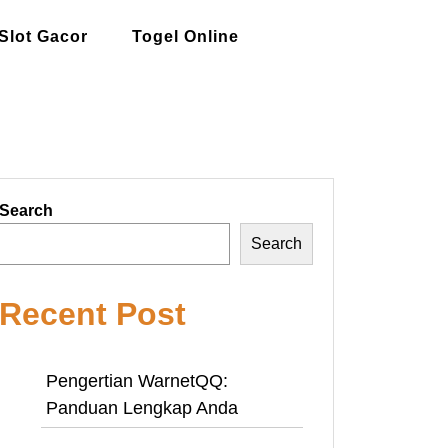
Slot Gacor
Togel Online
Search
Search
Recent Post
Pengertian WarnetQQ:
Panduan Lengkap Anda