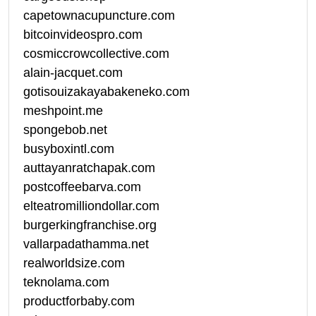
capetownacupuncture.com
bitcoinvideospro.com
cosmiccrowcollective.com
alain-jacquet.com
gotisouizakayabakeneko.com
meshpoint.me
spongebob.net
busyboxintl.com
auttayanratchapak.com
postcoffeebarva.com
elteatromilliondollar.com
burgerkingfranchise.org
vallarpadathamma.net
realworldsize.com
teknolama.com
productforbaby.com