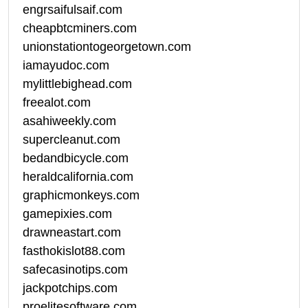
engrsaifulsaif.com
cheapbtcminers.com
unionstationtogeorgetown.com
iamayudoc.com
mylittlebighead.com
freealot.com
asahiweekly.com
supercleanut.com
bedandbicycle.com
heraldcalifornia.com
graphicmonkeys.com
gamepixies.com
drawneastart.com
fasthokislot88.com
safecasinotips.com
jackpotchips.com
proelitesoftware.com