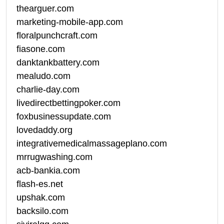
thearguer.com
marketing-mobile-app.com
floralpunchcraft.com
fiasone.com
danktankbattery.com
mealudo.com
charlie-day.com
livedirectbettingpoker.com
foxbusinessupdate.com
lovedaddy.org
integrativemedicalmassageplano.com
mrrugwashing.com
acb-bankia.com
flash-es.net
upshak.com
backsilo.com