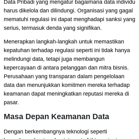
Data Pribadi yang mengatur bagaimana data individu
harus dikelola dan dilindungi. Organisasi yang gagal
mematuhi regulasi ini dapat menghadapi sanksi yang
serius, termasuk denda yang signifikan.
Menerapkan langkah-langkah untuk memastikan
kepatuhan terhadap regulasi seperti ini tidak hanya
melindungi data, tetapi juga membangun
kepercayaan di antara pelanggan dan mitra bisnis.
Perusahaan yang transparan dalam pengelolaan
data dan menunjukkan komitmen mereka terhadap
keamanan dapat meningkatkan reputasi mereka di
pasar.
Masa Depan Keamanan Data
Dengan berkembangnya teknologi seperti