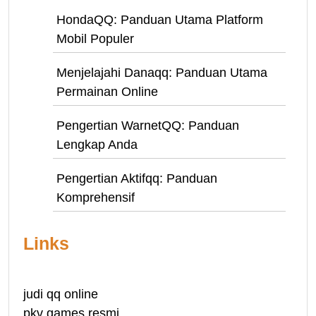
HondaQQ: Panduan Utama Platform
Mobil Populer
Menjelajahi Danaqq: Panduan Utama
Permainan Online
Pengertian WarnetQQ: Panduan
Lengkap Anda
Pengertian Aktifqq: Panduan
Komprehensif
Links
judi qq online
pkv games resmi