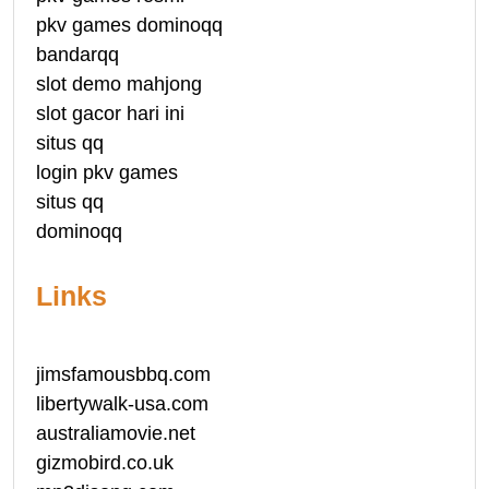
pkv games dominoqq
bandarqq
slot demo mahjong
slot gacor hari ini
situs qq
login pkv games
situs qq
dominoqq
Links
jimsfamousbbq.com
libertywalk-usa.com
australiamovie.net
gizmobird.co.uk