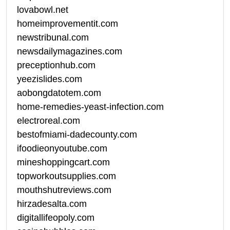
lovabowl.net
homeimprovementit.com
newstribunal.com
newsdailymagazines.com
preceptionhub.com
yeezislides.com
aobongdatotem.com
home-remedies-yeast-infection.com
electroreal.com
bestofmiami-dadecounty.com
ifoodieonyoutube.com
mineshoppingcart.com
topworkoutsupplies.com
mouthshutreviews.com
hirzadesalta.com
digitallifeopoly.com