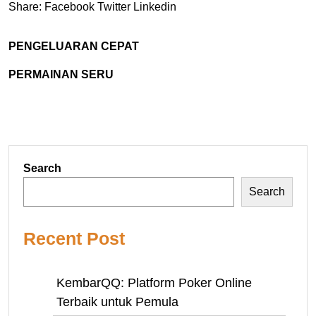
Share:
Facebook
Twitter
Linkedin
PENGELUARAN CEPAT
PERMAINAN SERU
Search
Search
Recent Post
KembarQQ: Platform Poker Online
Terbaik untuk Pemula