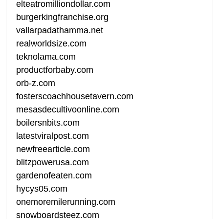
elteatromilliondollar.com
burgerkingfranchise.org
vallarpadathamma.net
realworldsize.com
teknolama.com
productforbaby.com
orb-z.com
fosterscoachhousetavern.com
mesasdecultivoonline.com
boilersnbits.com
latestviralpost.com
newfreearticle.com
blitzpowerusa.com
gardenofeaten.com
hycys05.com
onemoremilerunning.com
snowboardsteez.com