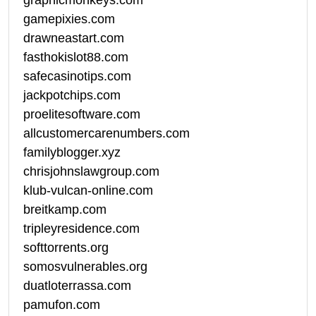
graphicmonkeys.com
gamepixies.com
drawneastart.com
fasthokislot88.com
safecasinotips.com
jackpotchips.com
proelitesoftware.com
allcustomercarenumbers.com
familyblogger.xyz
chrisjohnslawgroup.com
klub-vulcan-online.com
breitkamp.com
tripleyresidence.com
softtorrents.org
somosvulnerables.org
duatloterrassa.com
pamufon.com