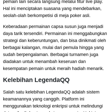
pemain lain secara langsung melalui fitur live play.
Hal ini menciptakan suasana yang mendebarkan,
seolah-olah berkompetisi di meja poker asli.
Keberadaan permainan capsa susun juga menjadi
daya tarik tersendiri. Permainan ini menggabungkan
strategi dan keberuntungan, dan bisa dinikmati oleh
berbagai kalangan, mulai dari pemula hingga yang
sudah berpengalaman. Berbagai turnamen juga
diadakan untuk menambah keseruan dan
kesempatan pemain untuk meraih hadiah menarik.
Kelebihan LegendaQQ
Salah satu kelebihan LegendaQQ adalah sistem
keamanannya yang canggih. Platform ini
menggunakan teknologi enkripsi untuk melindungi