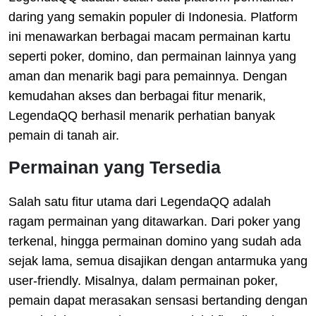
daring yang semakin populer di Indonesia. Platform
ini menawarkan berbagai macam permainan kartu
seperti poker, domino, dan permainan lainnya yang
aman dan menarik bagi para pemainnya. Dengan
kemudahan akses dan berbagai fitur menarik,
LegendaQQ berhasil menarik perhatian banyak
pemain di tanah air.
Permainan yang Tersedia
Salah satu fitur utama dari LegendaQQ adalah
ragam permainan yang ditawarkan. Dari poker yang
terkenal, hingga permainan domino yang sudah ada
sejak lama, semua disajikan dengan antarmuka yang
user-friendly. Misalnya, dalam permainan poker,
pemain dapat merasakan sensasi bertanding dengan