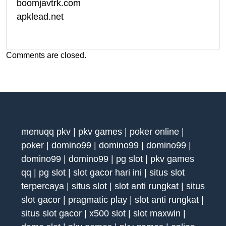
boomjavtrk.com
apklead.net
Comments are closed.
menuqq pkv
|
pkv games
|
poker online
|
poker
|
domino99
|
domino99
|
domino99
|
domino99
|
domino99
|
pg slot
|
pkv games
qq
|
pg slot
|
slot gacor hari ini
|
situs slot
terpercaya
|
situs slot
|
slot anti rungkat
|
situs
slot gacor
|
pragmatic play
|
slot anti rungkat
|
situs slot gacor
|
x500 slot
|
slot maxwin
|