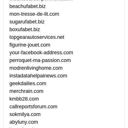
beachufabet.biz
mon-tresse-de-lit.com
sugarufabet.biz
boxufabet.biz
topgearautoservices.net
figurine-jouet.com
your-facebook-address.com
perroquet-ma-passion.com
modrenlivinghome.com
instadatahelpainews.com
geekdailies.com
merchrain.com
kmbb28.com
callreportsforum.com
sokmilya.com
abyluny.com