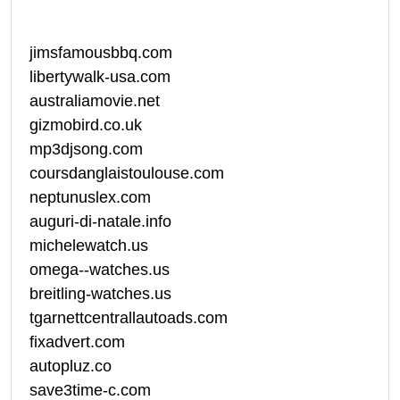
jimsfamousbbq.com
libertywalk-usa.com
australiamovie.net
gizmobird.co.uk
mp3djsong.com
coursdanglaistoulouse.com
neptunuslex.com
auguri-di-natale.info
michelewatch.us
omega--watches.us
breitling-watches.us
tgarnettcentrallautoads.com
fixadvert.com
autopluz.co
save3time-c.com