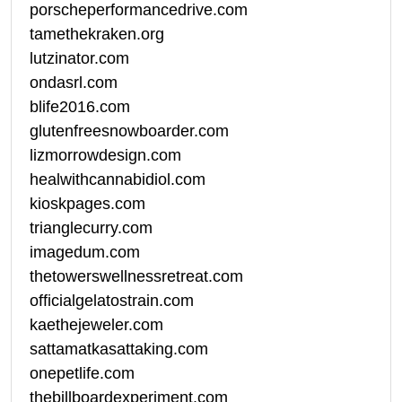
porscheperformancedrive.com
tamethekraken.org
lutzinator.com
ondasrl.com
blife2016.com
glutenfreesnowboarder.com
lizmorrowdesign.com
healwithcannabidiol.com
kioskpages.com
trianglecurry.com
imagedum.com
thetowerswellnessretreat.com
officialgelatostrain.com
kaethejeweler.com
sattamatkasattaking.com
onepetlife.com
thebillboardexperiment.com