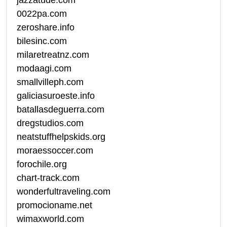
jazzatude.com
0022pa.com
zeroshare.info
bilesinc.com
milaretreatnz.com
modaagi.com
smallvilleph.com
galiciasuroeste.info
batallasdeguerra.com
dregstudios.com
neatstuffhelpskids.org
moraessoccer.com
forochile.org
chart-track.com
wonderfultraveling.com
promocioname.net
wimaxworld.com