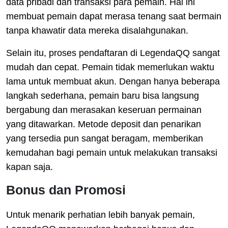
data pribadi dan transaksi para pemain. Hal ini
membuat pemain dapat merasa tenang saat bermain
tanpa khawatir data mereka disalahgunakan.
Selain itu, proses pendaftaran di LegendaQQ sangat
mudah dan cepat. Pemain tidak memerlukan waktu
lama untuk membuat akun. Dengan hanya beberapa
langkah sederhana, pemain baru bisa langsung
bergabung dan merasakan keseruan permainan
yang ditawarkan. Metode deposit dan penarikan
yang tersedia pun sangat beragam, memberikan
kemudahan bagi pemain untuk melakukan transaksi
kapan saja.
Bonus dan Promosi
Untuk menarik perhatian lebih banyak pemain,