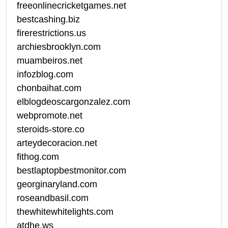
freeonlinecricketgames.net
bestcashing.biz
firerestrictions.us
archiesbrooklyn.com
muambeiros.net
infozblog.com
chonbaihat.com
elblogdeoscargonzalez.com
webpromote.net
steroids-store.co
arteydecoracion.net
fithog.com
bestlaptopbestmonitor.com
georginaryland.com
roseandbasil.com
thewhitewhitelights.com
atdhe.ws