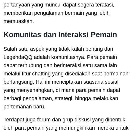
pertanyaan yang muncul dapat segera teratasi,
memberikan pengalaman bermain yang lebih
memuaskan.
Komunitas dan Interaksi Pemain
Salah satu aspek yang tidak kalah penting dari
LegendaQQ adalah komunitasnya. Para pemain
dapat terhubung dan berinteraksi satu sama lain
melalui fitur chatting yang disediakan saat permainan
berlangsung. Hal ini menciptakan suasana sosial
yang menyenangkan, di mana para pemain dapat
berbagi pengalaman, strategi, hingga melakukan
pertemanan baru.
Terdapat juga forum dan grup diskusi yang dibentuk
oleh para pemain yang memungkinkan mereka untuk