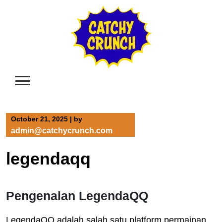
Skip
to
content
October 21, 2025
|
by
admin@catchycrunch.com
legendaqq
Pengenalan LegendaQQ
LegendaQQ adalah salah satu platform permainan