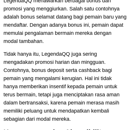
LegendaQQ menawarkan berbagai bonus dan
promosi yang menggiurkan. Salah satu contohnya
adalah bonus selamat datang bagi pemain baru yang
mendaftar. Dengan adanya bonus ini, pemain dapat
memulai pengalaman bermain mereka dengan
modal tambahan.
Tidak hanya itu, LegendaQQ juga sering
mengadakan promosi harian dan mingguan.
Contohnya, bonus deposit serta cashback bagi
pemain yang mengalami kerugian. Hal ini tidak
hanya memberikan insentif kepada pemain untuk
terus bermain, tetapi juga menciptakan rasa aman
dalam bertransaksi, karena pemain merasa masih
memiliki peluang untuk mendapatkan kembali
sebagian dari modal mereka.