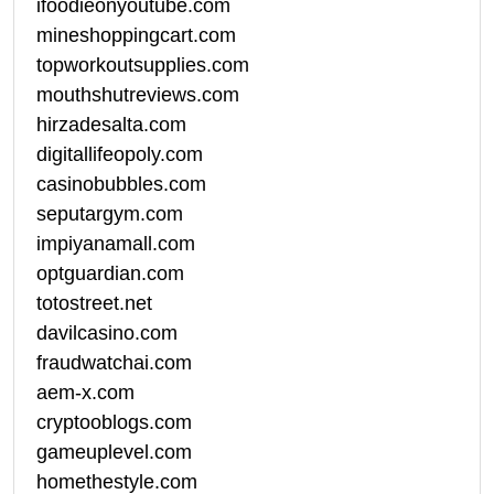
ifoodieonyoutube.com
mineshoppingcart.com
topworkoutsupplies.com
mouthshutreviews.com
hirzadesalta.com
digitallifeopoly.com
casinobubbles.com
seputargym.com
impiyanamall.com
optguardian.com
totostreet.net
davilcasino.com
fraudwatchai.com
aem-x.com
cryptooblogs.com
gameuplevel.com
homethestyle.com