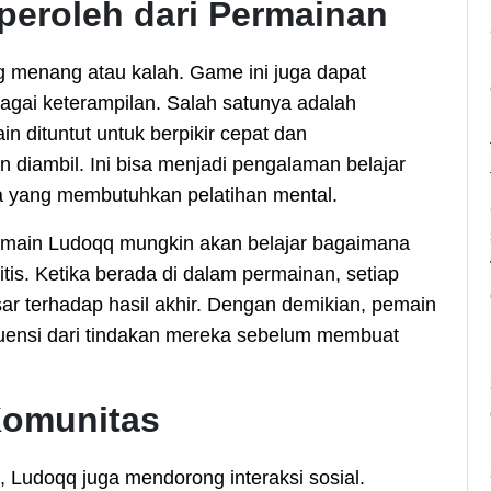
peroleh dari Permainan
 menang atau kalah. Game ini juga dapat
ai keterampilan. Salah satunya adalah
in dituntut untuk berpikir cepat dan
diambil. Ini bisa menjadi pengalaman belajar
a yang membutuhkan pelatihan mental.
ermain Ludoqq mungkin akan belajar bagaimana
tis. Ketika berada di dalam permainan, setiap
ar terhadap hasil akhir. Dengan demikian, pemain
uensi dari tindakan mereka sebelum membuat
 Komunitas
, Ludoqq juga mendorong interaksi sosial.