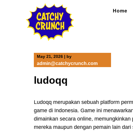
Skip
to
Home
content
May 21, 2026
|
by
admin@catchycrunch.com
ludoqq
Ludoqq merupakan sebuah platform perma
game di Indonesia. Game ini menawarka
dimainkan secara online, memungkinkan
mereka maupun dengan pemain lain dari s