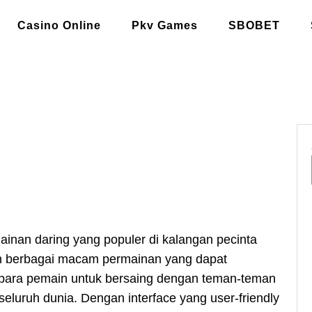
Casino Online
Pkv Games
SBOBET
inan daring yang populer di kalangan pecinta
n berbagai macam permainan yang dapat
 para pemain untuk bersaing dengan teman-teman
eluruh dunia. Dengan interface yang user-friendly