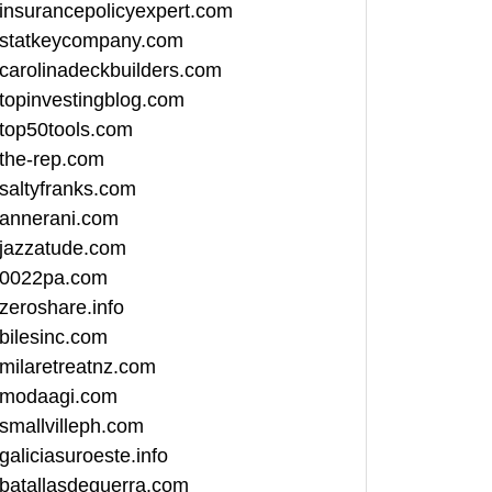
insurancepolicyexpert.com
statkeycompany.com
carolinadeckbuilders.com
topinvestingblog.com
top50tools.com
the-rep.com
saltyfranks.com
annerani.com
jazzatude.com
0022pa.com
zeroshare.info
bilesinc.com
milaretreatnz.com
modaagi.com
smallvilleph.com
galiciasuroeste.info
batallasdeguerra.com