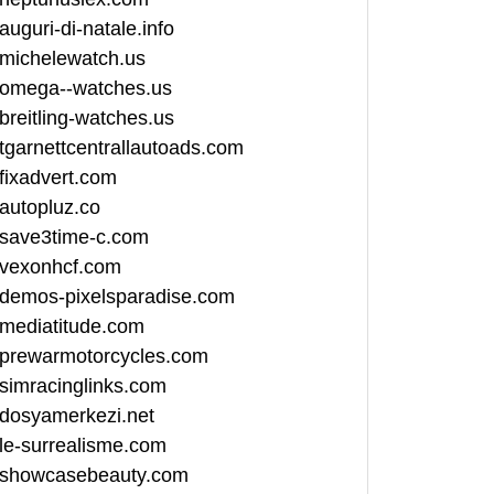
auguri-di-natale.info
michelewatch.us
omega--watches.us
breitling-watches.us
tgarnettcentrallautoads.com
fixadvert.com
autopluz.co
save3time-c.com
vexonhcf.com
demos-pixelsparadise.com
mediatitude.com
prewarmotorcycles.com
simracinglinks.com
dosyamerkezi.net
le-surrealisme.com
showcasebeauty.com