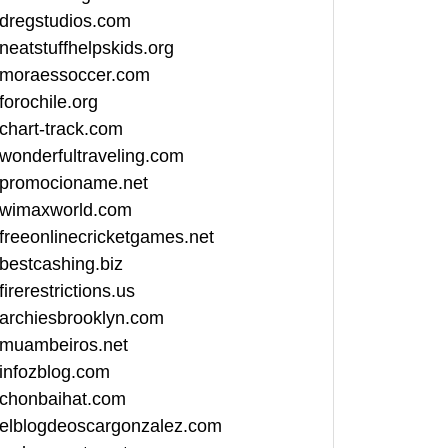
dregstudios.com
neatstuffhelpskids.org
moraessoccer.com
forochile.org
chart-track.com
wonderfultraveling.com
promocioname.net
wimaxworld.com
freeonlinecricketgames.net
bestcashing.biz
firerestrictions.us
archiesbrooklyn.com
muambeiros.net
infozblog.com
chonbaihat.com
elblogdeoscargonzalez.com