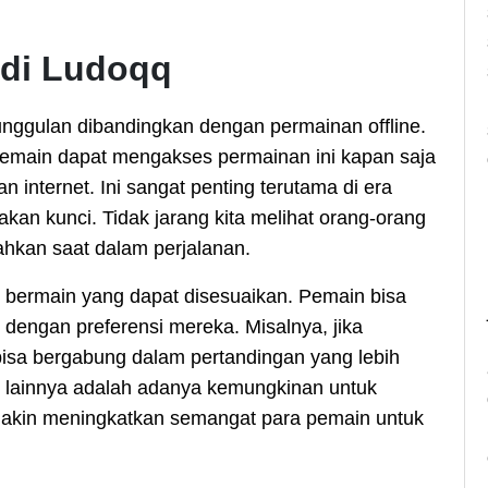
di Ludoqq
nggulan dibandingkan dengan permainan offline.
 Pemain dapat mengakses permainan ini kapan saja
 internet. Ini sangat penting terutama di era
akan kunci. Tidak jarang kita melihat orang-orang
ahkan saat dalam perjalanan.
ermain yang dapat disesuaikan. Pemain bisa
dengan preferensi mereka. Misalnya, jika
isa bergabung dalam pertandingan yang lebih
ik lainnya adalah adanya kemungkinan untuk
akin meningkatkan semangat para pemain untuk