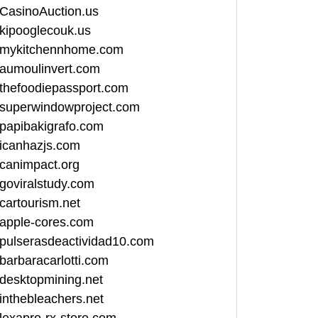
CasinoAuction.us
kipooglecouk.us
mykitchennhome.com
aumoulinvert.com
thefoodiepassport.com
superwindowproject.com
papibakigrafo.com
icanhazjs.com
canimpact.org
goviralstudy.com
cartourism.net
apple-cores.com
pulserasdeactividad10.com
barbaracarlotti.com
desktopmining.net
inthebleachers.net