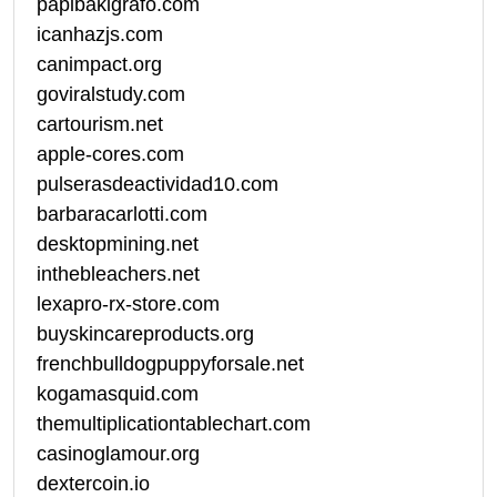
papibakigrafo.com
icanhazjs.com
canimpact.org
goviralstudy.com
cartourism.net
apple-cores.com
pulserasdeactividad10.com
barbaracarlotti.com
desktopmining.net
inthebleachers.net
lexapro-rx-store.com
buyskincareproducts.org
frenchbulldogpuppyforsale.net
kogamasquid.com
themultiplicationtablechart.com
casinoglamour.org
dextercoin.io