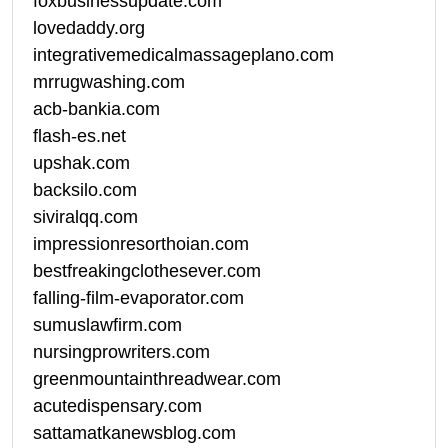
foxbusinessupdate.com
lovedaddy.org
integrativemedicalmassageplano.com
mrrugwashing.com
acb-bankia.com
flash-es.net
upshak.com
backsilo.com
siviralqq.com
impressionresorthoian.com
bestfreakingclothesever.com
falling-film-evaporator.com
sumuslawfirm.com
nursingprowriters.com
greenmountainthreadwear.com
acutedispensary.com
sattamatkanewsblog.com