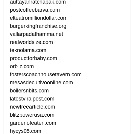
auttayanratchapak.com
postcoffeebarva.com
elteatromilliondollar.com
burgerkingfranchise.org
vallarpadathamma.net
realworldsize.com
teknolama.com
productforbaby.com
orb-z.com
fosterscoachhousetavern.com
mesasdecultivoonline.com
boilersnbits.com
latestviralpost.com
newfreearticle.com
blitzpowerusa.com
gardenofeaten.com
hycys05.com