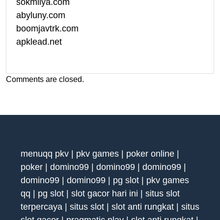
sokmilya.com
abyluny.com
boomjavtrk.com
apklead.net
Comments are closed.
menuqq pkv
|
pkv games
|
poker online
|
poker
|
domino99
|
domino99
|
domino99
|
domino99
|
domino99
|
pg slot
|
pkv games
qq
|
pg slot
|
slot gacor hari ini
|
situs slot
terpercaya
|
situs slot
|
slot anti rungkat
|
situs