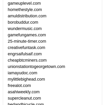
gameuplevel.com
homethestyle.com
amuldistribution.com
borobuddur.com
wundermusic.com
gamefungames.com
25-minute-timer.com
creativefuntask.com
engrsaifulsaif.com
cheapbtcminers.com
unionstationtogeorgetown.com
iamayudoc.com
mylittlebighead.com
freealot.com
asahiweekly.com
supercleanut.com
bedandbicycle.com