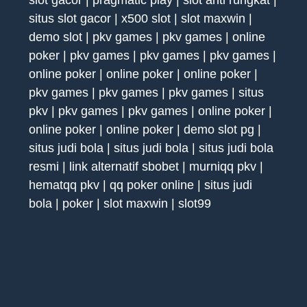
slot gacor
|
pragmatic play
|
slot anti rungkat
|
situs slot gacor
|
x500 slot
|
slot maxwin
|
demo slot
|
pkv games
|
pkv games
|
online
poker
|
pkv games
|
pkv games
|
pkv games
|
online poker
|
online poker
|
online poker
|
pkv games
|
pkv games
|
pkv games
|
situs
pkv
|
pkv games
|
pkv games
|
online poker
|
online poker
|
online poker
|
demo slot pg
|
situs judi bola
|
situs judi bola
|
situs judi bola
resmi
|
link alternatif sbobet
|
murniqq pkv
|
hematqq pkv
|
qq poker online
|
situs judi
bola
|
poker
|
slot maxwin
|
slot99