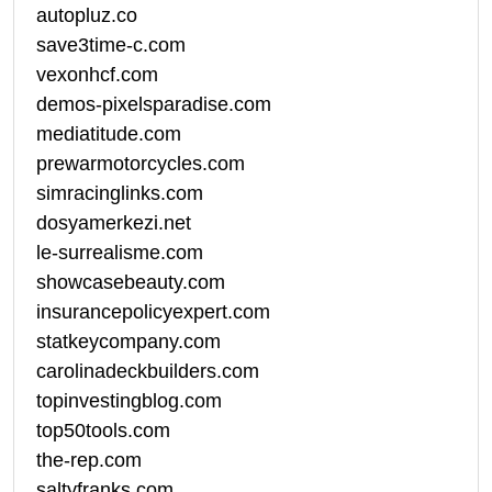
autopluz.co
save3time-c.com
vexonhcf.com
demos-pixelsparadise.com
mediatitude.com
prewarmotorcycles.com
simracinglinks.com
dosyamerkezi.net
le-surrealisme.com
showcasebeauty.com
insurancepolicyexpert.com
statkeycompany.com
carolinadeckbuilders.com
topinvestingblog.com
top50tools.com
the-rep.com
saltyfranks.com