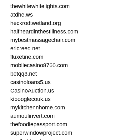
thewhitewhitelights.com
atdhe.ws
heckrodtwetland.org
halfheardinthestillness.com
mybestmassagechair.com
ericreed.net
fluxetine.com
mobilecasino8760.com
betqq3.net
casinoloans5.us
CasinoAuction.us
kipooglecouk.us
mykitchennhome.com
aumoulinvert.com
thefoodiepassport.com
superwindowproject.com