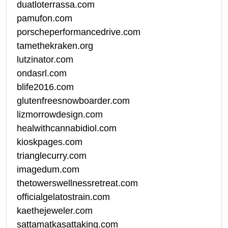
duatloterrassa.com
pamufon.com
porscheperformancedrive.com
tamethekraken.org
lutzinator.com
ondasrl.com
blife2016.com
glutenfreesnowboarder.com
lizmorrowdesign.com
healwithcannabidiol.com
kioskpages.com
trianglecurry.com
imagedum.com
thetowerswellnessretreat.com
officialgelatostrain.com
kaethejeweler.com
sattamatkasattaking.com