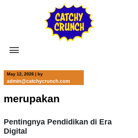
Skip
to
content
May 12, 2026
|
by
admin@catchycrunch.com
merupakan
Pentingnya Pendidikan di Era
Digital