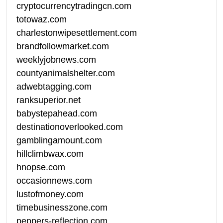
cryptocurrencytradingcn.com
totowaz.com
charlestonwipesettlement.com
brandfollowmarket.com
weeklyjobnews.com
countyanimalshelter.com
adwebtagging.com
ranksuperior.net
babystepahead.com
destinationoverlooked.com
gamblingamount.com
hillclimbwax.com
hnopse.com
occasionnews.com
lustofmoney.com
timebusinesszone.com
peppers-reflection.com