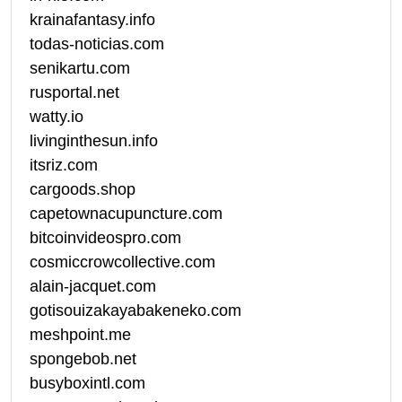
krainafantasy.info
todas-noticias.com
senikartu.com
rusportal.net
watty.io
livinginthesun.info
itsriz.com
cargoods.shop
capetownacupuncture.com
bitcoinvideospro.com
cosmiccrowcollective.com
alain-jacquet.com
gotisouizakayabakeneko.com
meshpoint.me
spongebob.net
busyboxintl.com