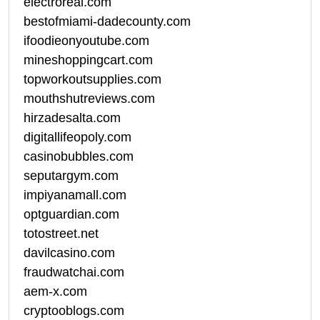
electroreal.com
bestofmiami-dadecounty.com
ifoodieonyoutube.com
mineshoppingcart.com
topworkoutsupplies.com
mouthshutreviews.com
hirzadesalta.com
digitallifeopoly.com
casinobubbles.com
seputargym.com
impiyanamall.com
optguardian.com
totostreet.net
davilcasino.com
fraudwatchai.com
aem-x.com
cryptooblogs.com