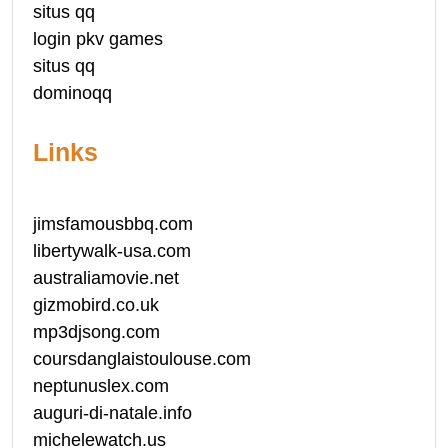
situs qq
login pkv games
situs qq
dominoqq
Links
jimsfamousbbq.com
libertywalk-usa.com
australiamovie.net
gizmobird.co.uk
mp3djsong.com
coursdanglaistoulouse.com
neptunuslex.com
auguri-di-natale.info
michelewatch.us