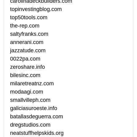
carolinadeckbuilders.com
topinvestingblog.com
top50tools.com
the-rep.com
saltyfranks.com
annerani.com
jazzatude.com
0022pa.com
zeroshare.info
bilesinc.com
milaretreatnz.com
modaagi.com
smallvilleph.com
galiciasuroeste.info
batallasdeguerra.com
dregstudios.com
neatstuffhelpskids.org