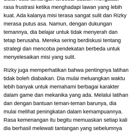
rasa frustrasi ketika menghadapi lawan yang lebih
kuat. Ada kalanya misi terasa sangat sulit dan Rizky
merasa putus asa. Namun, dengan dukungan
temannya, dia belajar untuk tidak menyerah dan
tetap berusaha. Mereka sering berdiskusi tentang
strategi dan mencoba pendekatan berbeda untuk
menyelesaikan misi yang sulit.
Rizky juga memperhatikan bahwa pentingnya latihan
tidak boleh diabaikan. Dia mulai meluangkan waktu
lebih banyak untuk memahami berbagai karakter
dalam game dan mekanika yang ada. Melalui latihan
dan dengan bantuan teman-teman barunya, dia
mulai melihat peningkatan dalam kemampuannya.
Rasa kemenangan itu begitu memuaskan setiap kali
dia berhasil melewati tantangan yang sebelumnya