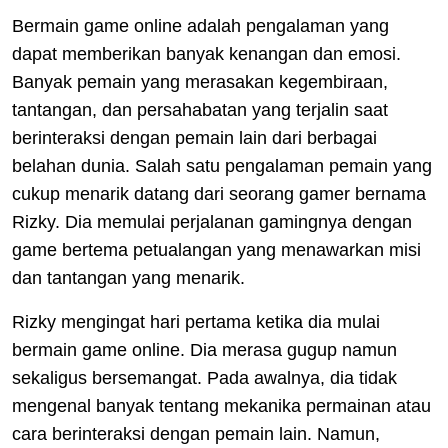
Bermain game online adalah pengalaman yang
dapat memberikan banyak kenangan dan emosi.
Banyak pemain yang merasakan kegembiraan,
tantangan, dan persahabatan yang terjalin saat
berinteraksi dengan pemain lain dari berbagai
belahan dunia. Salah satu pengalaman pemain yang
cukup menarik datang dari seorang gamer bernama
Rizky. Dia memulai perjalanan gamingnya dengan
game bertema petualangan yang menawarkan misi
dan tantangan yang menarik.
Rizky mengingat hari pertama ketika dia mulai
bermain game online. Dia merasa gugup namun
sekaligus bersemangat. Pada awalnya, dia tidak
mengenal banyak tentang mekanika permainan atau
cara berinteraksi dengan pemain lain. Namun,