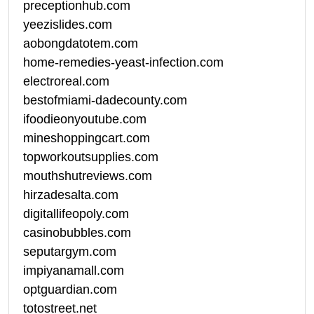
preceptionhub.com
yeezislides.com
aobongdatotem.com
home-remedies-yeast-infection.com
electroreal.com
bestofmiami-dadecounty.com
ifoodieonyoutube.com
mineshoppingcart.com
topworkoutsupplies.com
mouthshutreviews.com
hirzadesalta.com
digitallifeopoly.com
casinobubbles.com
seputargym.com
impiyanamall.com
optguardian.com
totostreet.net