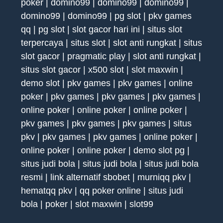
poker
|
domino99
|
domino99
|
domino99
|
domino99
|
domino99
|
pg slot
|
pkv games
qq
|
pg slot
|
slot gacor hari ini
|
situs slot
terpercaya
|
situs slot
|
slot anti rungkat
|
situs
slot gacor
|
pragmatic play
|
slot anti rungkat
|
situs slot gacor
|
x500 slot
|
slot maxwin
|
demo slot
|
pkv games
|
pkv games
|
online
poker
|
pkv games
|
pkv games
|
pkv games
|
online poker
|
online poker
|
online poker
|
pkv games
|
pkv games
|
pkv games
|
situs
pkv
|
pkv games
|
pkv games
|
online poker
|
online poker
|
online poker
|
demo slot pg
|
situs judi bola
|
situs judi bola
|
situs judi bola
resmi
|
link alternatif sbobet
|
murniqq pkv
|
hematqq pkv
|
qq poker online
|
situs judi
bola
|
poker
|
slot maxwin
|
slot99