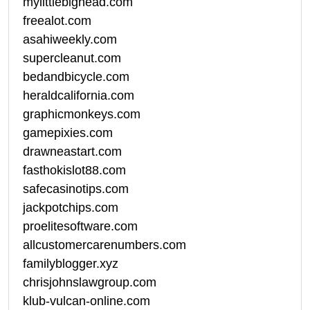
mylittlebighead.com
freealot.com
asahiweekly.com
supercleanut.com
bedandbicycle.com
heraldcalifornia.com
graphicmonkeys.com
gamepixies.com
drawneastart.com
fasthokislot88.com
safecasinotips.com
jackpotchips.com
proelitesoftware.com
allcustomercarenumbers.com
familyblogger.xyz
chrisjohnslawgroup.com
klub-vulcan-online.com