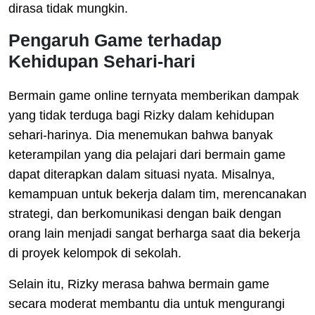
dirasa tidak mungkin.
Pengaruh Game terhadap
Kehidupan Sehari-hari
Bermain game online ternyata memberikan dampak
yang tidak terduga bagi Rizky dalam kehidupan
sehari-harinya. Dia menemukan bahwa banyak
keterampilan yang dia pelajari dari bermain game
dapat diterapkan dalam situasi nyata. Misalnya,
kemampuan untuk bekerja dalam tim, merencanakan
strategi, dan berkomunikasi dengan baik dengan
orang lain menjadi sangat berharga saat dia bekerja
di proyek kelompok di sekolah.
Selain itu, Rizky merasa bahwa bermain game
secara moderat membantu dia untuk mengurangi