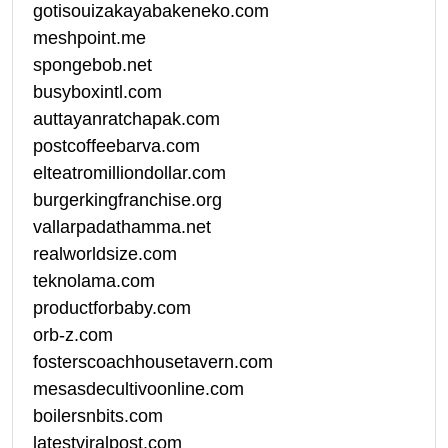
gotisouizakayabakeneko.com
meshpoint.me
spongebob.net
busyboxintl.com
auttayanratchapak.com
postcoffeebarva.com
elteatromilliondollar.com
burgerkingfranchise.org
vallarpadathamma.net
realworldsize.com
teknolama.com
productforbaby.com
orb-z.com
fosterscoachhousetavern.com
mesasdecultivoonline.com
boilersnbits.com
latestviralpost.com