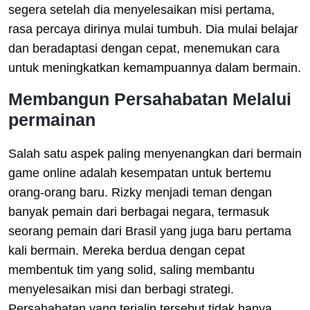
segera setelah dia menyelesaikan misi pertama,
rasa percaya dirinya mulai tumbuh. Dia mulai belajar
dan beradaptasi dengan cepat, menemukan cara
untuk meningkatkan kemampuannya dalam bermain.
Membangun Persahabatan Melalui
permainan
Salah satu aspek paling menyenangkan dari bermain
game online adalah kesempatan untuk bertemu
orang-orang baru. Rizky menjadi teman dengan
banyak pemain dari berbagai negara, termasuk
seorang pemain dari Brasil yang juga baru pertama
kali bermain. Mereka berdua dengan cepat
membentuk tim yang solid, saling membantu
menyelesaikan misi dan berbagi strategi.
Persahabatan yang terjalin tersebut tidak hanya