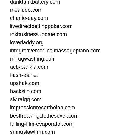
danktankbattery.com
mealudo.com
charlie-day.com
livedirectbettingpoker.com
foxbusinessupdate.com
lovedaddy.org
integrativemedicalmassageplano.com
mrrugwashing.com
acb-bankia.com
flash-es.net
upshak.com
backsilo.com
siviralqq.com
impressionresorthoian.com
bestfreakingclothesever.com
falling-film-evaporator.com
sumuslawfirm.com