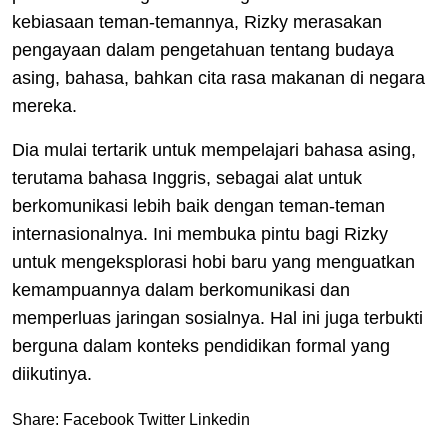
kebiasaan teman-temannya, Rizky merasakan
pengayaan dalam pengetahuan tentang budaya
asing, bahasa, bahkan cita rasa makanan di negara
mereka.
Dia mulai tertarik untuk mempelajari bahasa asing,
terutama bahasa Inggris, sebagai alat untuk
berkomunikasi lebih baik dengan teman-teman
internasionalnya. Ini membuka pintu bagi Rizky
untuk mengeksplorasi hobi baru yang menguatkan
kemampuannya dalam berkomunikasi dan
memperluas jaringan sosialnya. Hal ini juga terbukti
berguna dalam konteks pendidikan formal yang
diikutinya.
Share:
Facebook
Twitter
Linkedin