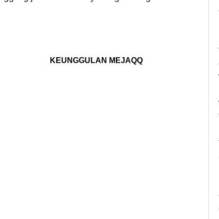
KEUNGGULAN MEJAQQ