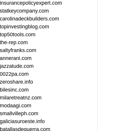
insurancepolicyexpert.com
statkeycompany.com
carolinadeckbuilders.com
topinvestingblog.com
top50tools.com
the-rep.com
saltyfranks.com
annerani.com
jazzatude.com
0022pa.com
zeroshare.info
bilesinc.com
milaretreatnz.com
modaagi.com
smallvilleph.com
galiciasuroeste.info
batallasdeguerra.com