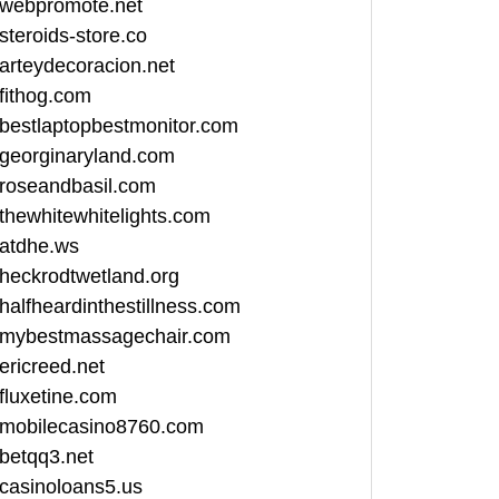
webpromote.net
steroids-store.co
arteydecoracion.net
fithog.com
bestlaptopbestmonitor.com
georginaryland.com
roseandbasil.com
thewhitewhitelights.com
atdhe.ws
heckrodtwetland.org
halfheardinthestillness.com
mybestmassagechair.com
ericreed.net
fluxetine.com
mobilecasino8760.com
betqq3.net
casinoloans5.us