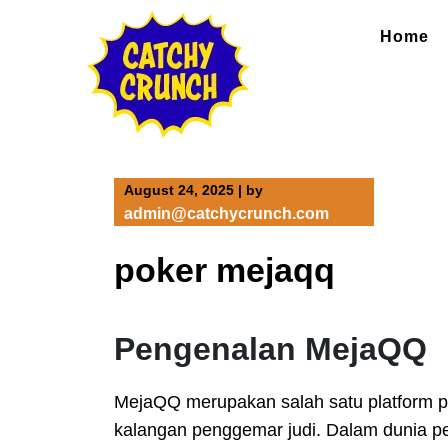
Skip
to
Home
content
August 24, 2025
|
by
admin@catchycrunch.com
poker mejaqq
Pengenalan MejaQQ
MejaQQ merupakan salah satu platform p
kalangan penggemar judi. Dalam dunia per