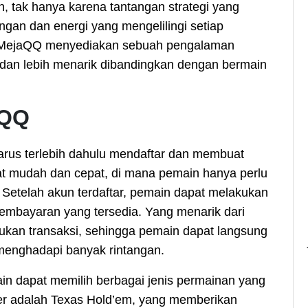
, tak hanya karena tantangan strategi yang
ngan dan energi yang mengelilingi setiap
, MejaQQ menyediakan sebuah pengalaman
 dan lebih menarik dibandingkan dengan bermain
aQQ
arus terlebih dahulu mendaftar dan membuat
at mudah dan cepat, di mana pemain hanya perlu
 Setelah akun terdaftar, pemain dapat melakukan
mbayaran yang tersedia. Yang menarik dari
an transaksi, sehingga pemain dapat langsung
menghadapi banyak rintangan.
n dapat memilih berbagai jenis permainan yang
ler adalah Texas Hold’em, yang memberikan