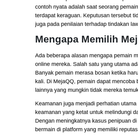
contoh nyata adalah saat seorang pemain
terdapat keraguan. Keputusan tersebut ti
juga pada penilaian terhadap tindakan l
Mengapa Memilih Me
Ada beberapa alasan mengapa pemain me
online mereka. Salah satu yang utama a
Banyak pemain merasa bosan ketika haru
kali. Di MejaQQ, pemain dapat mencoba b
lainnya yang mungkin tidak mereka temuka
Keamanan juga menjadi perhatian utama b
keamanan yang ketat untuk melindungi da
Dengan meningkatnya kasus penipuan di 
bermain di platform yang memiliki reputas