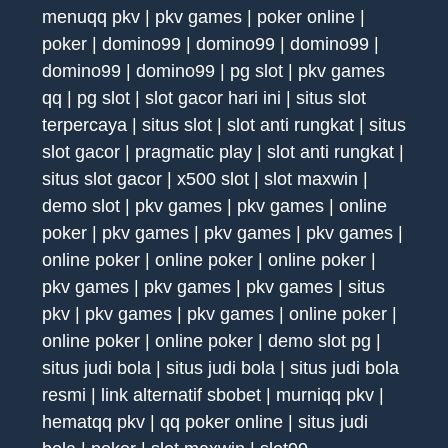
menuqq pkv
|
pkv games
|
poker online
|
poker
|
domino99
|
domino99
|
domino99
|
domino99
|
domino99
|
pg slot
|
pkv games
qq
|
pg slot
|
slot gacor hari ini
|
situs slot
terpercaya
|
situs slot
|
slot anti rungkat
|
situs
slot gacor
|
pragmatic play
|
slot anti rungkat
|
situs slot gacor
|
x500 slot
|
slot maxwin
|
demo slot
|
pkv games
|
pkv games
|
online
poker
|
pkv games
|
pkv games
|
pkv games
|
online poker
|
online poker
|
online poker
|
pkv games
|
pkv games
|
pkv games
|
situs
pkv
|
pkv games
|
pkv games
|
online poker
|
online poker
|
online poker
|
demo slot pg
|
situs judi bola
|
situs judi bola
|
situs judi bola
resmi
|
link alternatif sbobet
|
murniqq pkv
|
hematqq pkv
|
qq poker online
|
situs judi