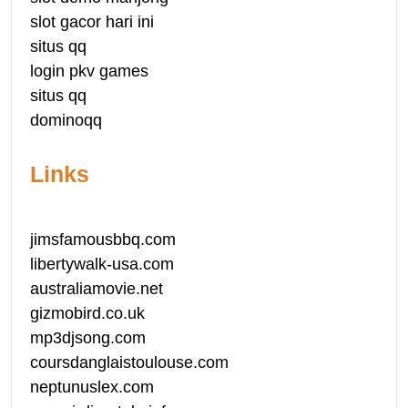
slot gacor hari ini
situs qq
login pkv games
situs qq
dominoqq
Links
jimsfamousbbq.com
libertywalk-usa.com
australiamovie.net
gizmobird.co.uk
mp3djsong.com
coursdanglaistoulouse.com
neptunuslex.com