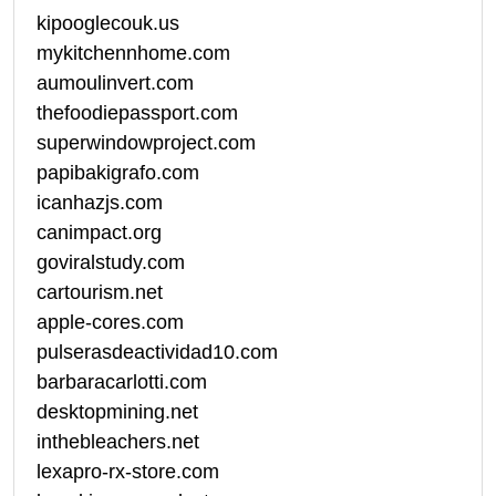
kipooglecouk.us
mykitchennhome.com
aumoulinvert.com
thefoodiepassport.com
superwindowproject.com
papibakigrafo.com
icanhazjs.com
canimpact.org
goviralstudy.com
cartourism.net
apple-cores.com
pulserasdeactividad10.com
barbaracarlotti.com
desktopmining.net
inthebleachers.net
lexapro-rx-store.com