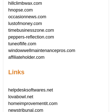
hillclimbwax.com
hnopse.com
occasionnews.com
lustofmoney.com
timebusinesszone.com
peppers-reflection.com
tuneoflife.com
windowwellmaintenancepros.com
affiliateholder.com
Links
helpdesksoftwares.net
lovabowl.net
homeimprovementit.com
newstribunal.com