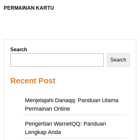
PERMAINAN KARTU
Search
Search
Recent Post
Menjelajahi Danaqq: Panduan Utama
Permainan Online
Pengertian WarnetQQ: Panduan
Lengkap Anda