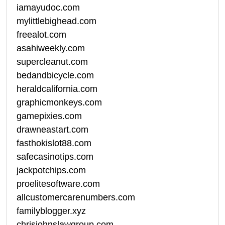
iamayudoc.com
mylittlebighead.com
freealot.com
asahiweekly.com
supercleanut.com
bedandbicycle.com
heraldcalifornia.com
graphicmonkeys.com
gamepixies.com
drawneastart.com
fasthokislot88.com
safecasinotips.com
jackpotchips.com
proelitesoftware.com
allcustomercarenumbers.com
familyblogger.xyz
chrisjohnslawgroup.com