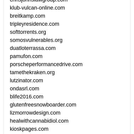
klub-vulcan-online.com
breitkamp.com
tripleyresidence.com
softtorrents.org
somosvulnerables.org
duatloterrassa.com
pamufon.com
porscheperformancedrive.com
tamethekraken.org
lutzinator.com
ondasrl.com
blife2016.com
glutenfreesnowboarder.com
lizmorrowdesign.com
healwithcannabidiol.com
kioskpages.com