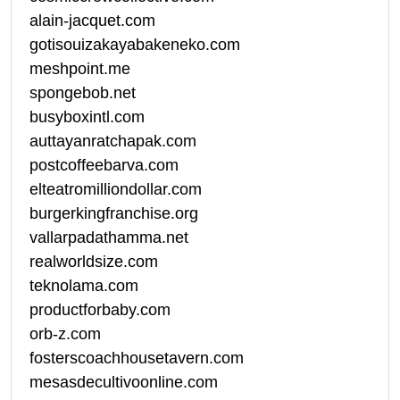
alain-jacquet.com
gotisouizakayabakeneko.com
meshpoint.me
spongebob.net
busyboxintl.com
auttayanratchapak.com
postcoffeebarva.com
elteatromilliondollar.com
burgerkingfranchise.org
vallarpadathamma.net
realworldsize.com
teknolama.com
productforbaby.com
orb-z.com
fosterscoachhousetavern.com
mesasdecultivoonline.com