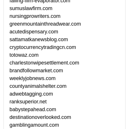
falling-film-evaporator.com
sumuslawfirm.com
nursingprowriters.com
greenmountainthreadwear.com
acutedispensary.com
sattamatkanewsblog.com
cryptocurrencytradingcn.com
totowaz.com
charlestonwipesettlement.com
brandfollowmarket.com
weeklyjobnews.com
countyanimalshelter.com
adwebtagging.com
ranksuperior.net
babystepahead.com
destinationoverlooked.com
gamblingamount.com