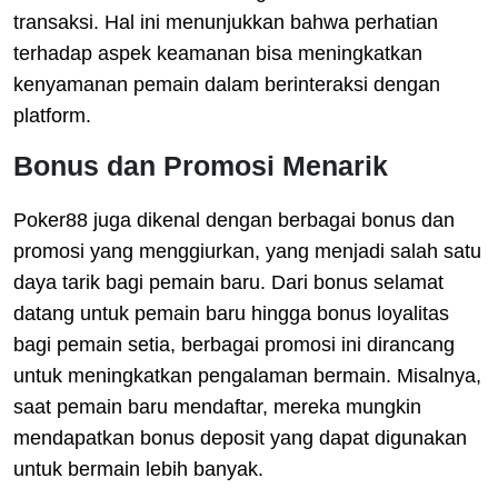
transaksi. Hal ini menunjukkan bahwa perhatian
terhadap aspek keamanan bisa meningkatkan
kenyamanan pemain dalam berinteraksi dengan
platform.
Bonus dan Promosi Menarik
Poker88 juga dikenal dengan berbagai bonus dan
promosi yang menggiurkan, yang menjadi salah satu
daya tarik bagi pemain baru. Dari bonus selamat
datang untuk pemain baru hingga bonus loyalitas
bagi pemain setia, berbagai promosi ini dirancang
untuk meningkatkan pengalaman bermain. Misalnya,
saat pemain baru mendaftar, mereka mungkin
mendapatkan bonus deposit yang dapat digunakan
untuk bermain lebih banyak.