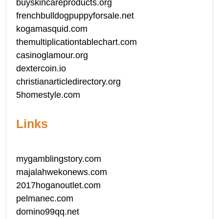
buyskincareproducts.org
frenchbulldogpuppyforsale.net
kogamasquid.com
themultiplicationtablechart.com
casinoglamour.org
dextercoin.io
christianarticledirectory.org
5homestyle.com
Links
mygamblingstory.com
majalahwekonews.com
2017hoganoutlet.com
pelmanec.com
domino99qq.net