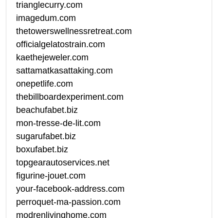
trianglecurry.com
imagedum.com
thetowerswellnessretreat.com
officialgelatostrain.com
kaethejeweler.com
sattamatkasattaking.com
onepetlife.com
thebillboardexperiment.com
beachufabet.biz
mon-tresse-de-lit.com
sugarufabet.biz
boxufabet.biz
topgearautoservices.net
figurine-jouet.com
your-facebook-address.com
perroquet-ma-passion.com
modrenlivinghome.com