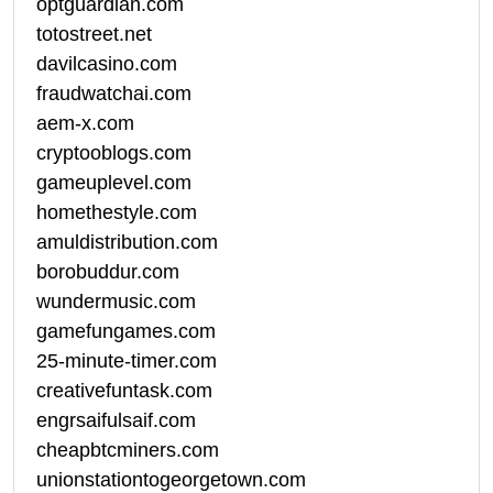
optguardian.com
totostreet.net
davilcasino.com
fraudwatchai.com
aem-x.com
cryptooblogs.com
gameuplevel.com
homethestyle.com
amuldistribution.com
borobuddur.com
wundermusic.com
gamefungames.com
25-minute-timer.com
creativefuntask.com
engrsaifulsaif.com
cheapbtcminers.com
unionstationtogeorgetown.com