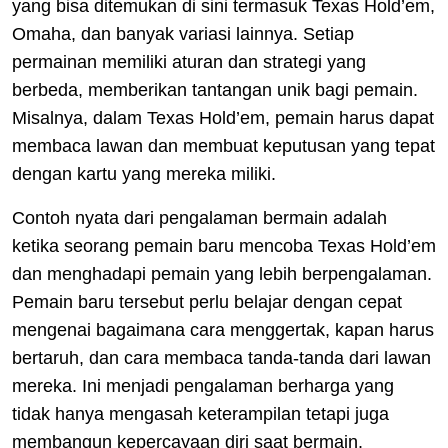
yang bisa ditemukan di sini termasuk Texas Hold’em,
Omaha, dan banyak variasi lainnya. Setiap
permainan memiliki aturan dan strategi yang
berbeda, memberikan tantangan unik bagi pemain.
Misalnya, dalam Texas Hold’em, pemain harus dapat
membaca lawan dan membuat keputusan yang tepat
dengan kartu yang mereka miliki.
Contoh nyata dari pengalaman bermain adalah
ketika seorang pemain baru mencoba Texas Hold’em
dan menghadapi pemain yang lebih berpengalaman.
Pemain baru tersebut perlu belajar dengan cepat
mengenai bagaimana cara menggertak, kapan harus
bertaruh, dan cara membaca tanda-tanda dari lawan
mereka. Ini menjadi pengalaman berharga yang
tidak hanya mengasah keterampilan tetapi juga
membangun kepercayaan diri saat bermain.