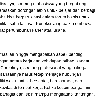
Misalnya, seorang mahasiswa yang bergabung
asakan dorongan lebih untuk belajar dan berbagi
aha bisa berpartisipasi dalam forum bisnis untuk
ilik usaha lainnya. Koneksi yang baik membawa
at pertumbuhan karier atau usaha.
erhasilan hingga mengabaikan aspek penting
gan antara kerja dan kehidupan pribadi sangat
. Contohnya, seorang profesional yang bekerja
erusahaannya harus tetap menjaga hubungan
ki waktu untuk bersantai, berolahraga, dan
ivitas di tempat kerja. Ketika keseimbangan ini
bih bahagia dan lebih mampu menghadapi tantangan.