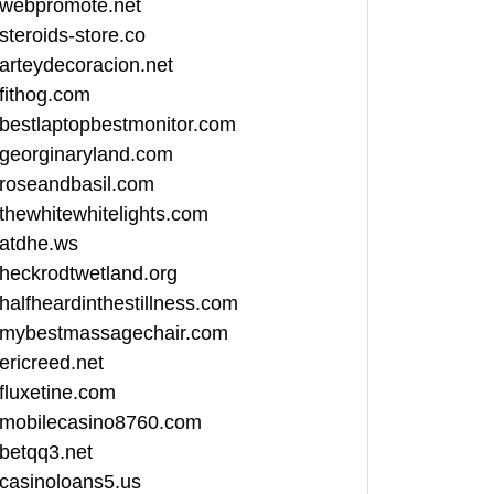
webpromote.net
steroids-store.co
arteydecoracion.net
fithog.com
bestlaptopbestmonitor.com
georginaryland.com
roseandbasil.com
thewhitewhitelights.com
atdhe.ws
heckrodtwetland.org
halfheardinthestillness.com
mybestmassagechair.com
ericreed.net
fluxetine.com
mobilecasino8760.com
betqq3.net
casinoloans5.us