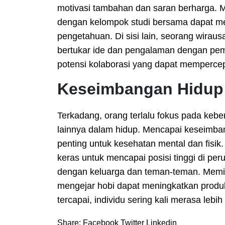
motivasi tambahan dan saran berharga. 
dengan kelompok studi bersama dapat mer
pengetahuan. Di sisi lain, seorang wiraus
bertukar ide dan pengalaman dengan pem
potensi kolaborasi yang dapat mempercep
Keseimbangan Hidup
Terkadang, orang terlalu fokus pada keb
lainnya dalam hidup. Mencapai keseimban
penting untuk kesehatan mental dan fisik
keras untuk mencapai posisi tinggi di p
dengan keluarga dan teman-teman. Memili
mengejar hobi dapat meningkatkan produkt
tercapai, individu sering kali merasa le
Share:
Facebook
Twitter
Linkedin