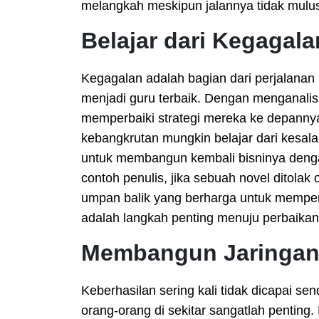
melangkah meskipun jalannya tidak mulu
Belajar dari Kegagala
Kegagalan adalah bagian dari perjalanan 
menjadi guru terbaik. Dengan menganalis
memperbaiki strategi mereka ke depann
kebangkrutan mungkin belajar dari kes
untuk membangun kembali bisninya dengan
contoh penulis, jika sebuah novel ditolak
umpan balik yang berharga untuk memperb
adalah langkah penting menuju perbaikan
Membangun Jaringan
Keberhasilan sering kali tidak dicapai s
orang-orang di sekitar sangatlah pentin