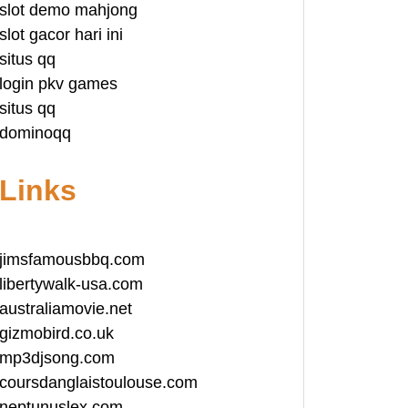
slot demo mahjong
slot gacor hari ini
situs qq
login pkv games
situs qq
dominoqq
Links
jimsfamousbbq.com
libertywalk-usa.com
australiamovie.net
gizmobird.co.uk
mp3djsong.com
coursdanglaistoulouse.com
neptunuslex.com