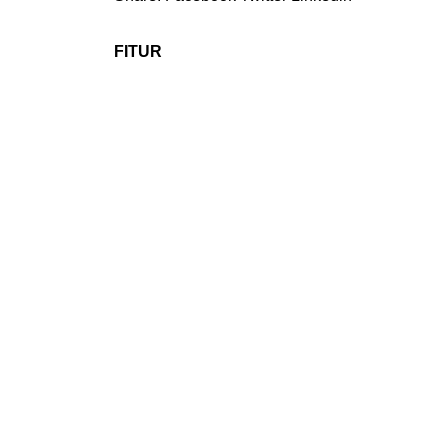
FITUR