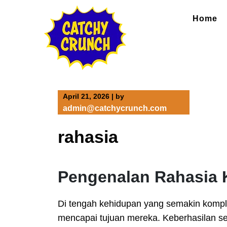
Skip
to
Home
content
April 21, 2026
|
by
admin@catchycrunch.com
rahasia
Pengenalan Rahasia 
Di tengah kehidupan yang semakin kompl
mencapai tujuan mereka. Keberhasilan ser