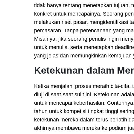
tidak hanya tentang menetapkan tujuan, t
konkret untuk mencapainya. Seorang pen
melakukan riset pasar, mengidentifikasi 
pemasaran. Tanpa perencanaan yang matan
Misalnya, jika seorang penulis ingin men
untuk menulis, serta menetapkan deadline
yang jelas dan memungkinkan kemajuan y
Ketekunan dalam Me
Ketika menjalani proses meraih cita-cita,
diuji di saat-saat sulit ini. Ketekunan ada
untuk mencapai keberhasilan. Contohnya, 
tahun untuk kompetisi tingkat tinggi ser
ketekunan mereka dalam terus berlatih da
akhirnya membawa mereka ke podium juara