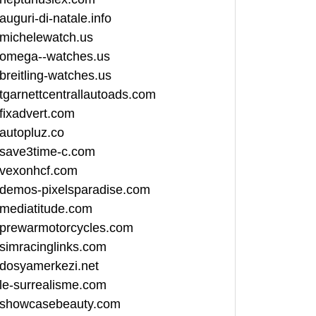
auguri-di-natale.info
michelewatch.us
omega--watches.us
breitling-watches.us
tgarnettcentrallautoads.com
fixadvert.com
autopluz.co
save3time-c.com
vexonhcf.com
demos-pixelsparadise.com
mediatitude.com
prewarmotorcycles.com
simracinglinks.com
dosyamerkezi.net
le-surrealisme.com
showcasebeauty.com