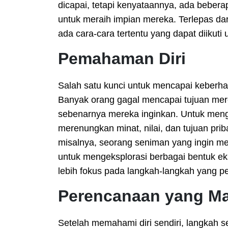
dicapai, tetapi kenyataannya, ada bebera
untuk meraih impian mereka. Terlepas dar
ada cara-cara tertentu yang dapat diikuti
Pemahaman Diri
Salah satu kunci untuk mencapai keberh
Banyak orang gagal mencapai tujuan mer
sebenarnya mereka inginkan. Untuk menga
merenungkan minat, nilai, dan tujuan pri
misalnya, seorang seniman yang ingin meng
untuk mengeksplorasi berbagai bentuk eks
lebih fokus pada langkah-langkah yang pe
Perencanaan yang M
Setelah memahami diri sendiri, langkah