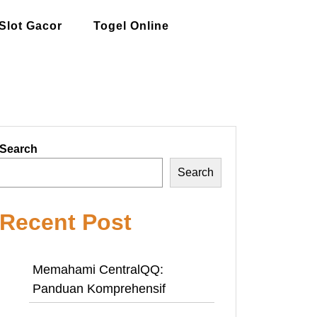
Slot Gacor
Togel Online
Search
Search
Recent Post
Memahami CentralQQ:
Panduan Komprehensif