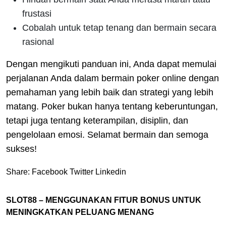
frustasi
Cobalah untuk tetap tenang dan bermain secara
rasional
Dengan mengikuti panduan ini, Anda dapat memulai
perjalanan Anda dalam bermain poker online dengan
pemahaman yang lebih baik dan strategi yang lebih
matang. Poker bukan hanya tentang keberuntungan,
tetapi juga tentang keterampilan, disiplin, dan
pengelolaan emosi. Selamat bermain dan semoga
sukses!
Share:
Facebook
Twitter
Linkedin
SLOT88 – MENGGUNAKAN FITUR BONUS UNTUK
MENINGKATKAN PELUANG MENANG