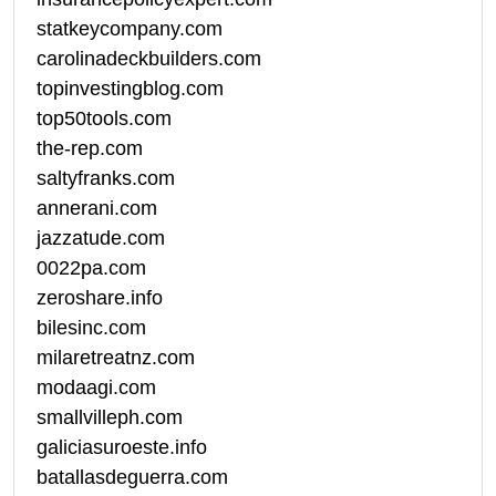
statkeycompany.com
carolinadeckbuilders.com
topinvestingblog.com
top50tools.com
the-rep.com
saltyfranks.com
annerani.com
jazzatude.com
0022pa.com
zeroshare.info
bilesinc.com
milaretreatnz.com
modaagi.com
smallvilleph.com
galiciasuroeste.info
batallasdeguerra.com