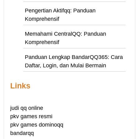
Pengertian Aktifqq: Panduan
Komprehensif
Memahami CentralQQ: Panduan
Komprehensif
Panduan Lengkap BandarQQ365: Cara
Daftar, Login, dan Mulai Bermain
Links
judi qq online
pkv games resmi
pkv games dominoqq
bandarqq