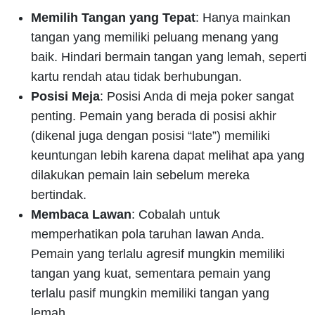
Memilih Tangan yang Tepat
: Hanya mainkan
tangan yang memiliki peluang menang yang
baik. Hindari bermain tangan yang lemah, seperti
kartu rendah atau tidak berhubungan.
Posisi Meja
: Posisi Anda di meja poker sangat
penting. Pemain yang berada di posisi akhir
(dikenal juga dengan posisi “late”) memiliki
keuntungan lebih karena dapat melihat apa yang
dilakukan pemain lain sebelum mereka
bertindak.
Membaca Lawan
: Cobalah untuk
memperhatikan pola taruhan lawan Anda.
Pemain yang terlalu agresif mungkin memiliki
tangan yang kuat, sementara pemain yang
terlalu pasif mungkin memiliki tangan yang
lemah.