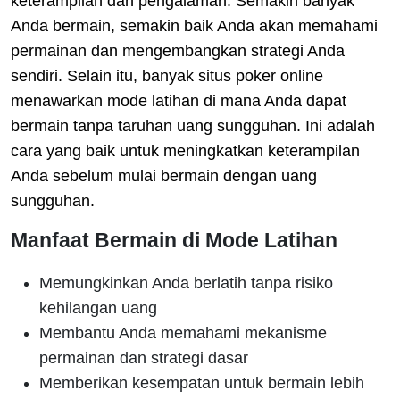
keterampilan dan pengalaman. Semakin banyak
Anda bermain, semakin baik Anda akan memahami
permainan dan mengembangkan strategi Anda
sendiri. Selain itu, banyak situs poker online
menawarkan mode latihan di mana Anda dapat
bermain tanpa taruhan uang sungguhan. Ini adalah
cara yang baik untuk meningkatkan keterampilan
Anda sebelum mulai bermain dengan uang
sungguhan.
Manfaat Bermain di Mode Latihan
Memungkinkan Anda berlatih tanpa risiko
kehilangan uang
Membantu Anda memahami mekanisme
permainan dan strategi dasar
Memberikan kesempatan untuk bermain lebih