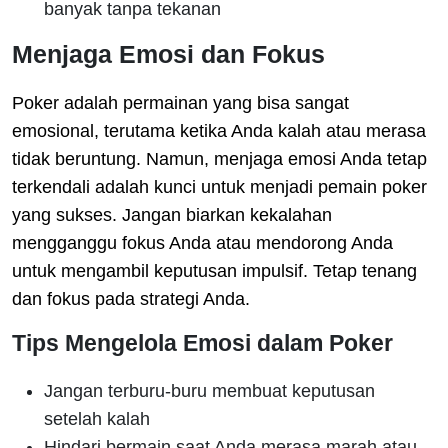
banyak tanpa tekanan
Menjaga Emosi dan Fokus
Poker adalah permainan yang bisa sangat
emosional, terutama ketika Anda kalah atau merasa
tidak beruntung. Namun, menjaga emosi Anda tetap
terkendali adalah kunci untuk menjadi pemain poker
yang sukses. Jangan biarkan kekalahan
mengganggu fokus Anda atau mendorong Anda
untuk mengambil keputusan impulsif. Tetap tenang
dan fokus pada strategi Anda.
Tips Mengelola Emosi dalam Poker
Jangan terburu-buru membuat keputusan
setelah kalah
Hindari bermain saat Anda merasa marah atau