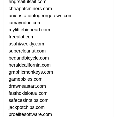
engrsaifulsaif.com
cheapbtcminers.com
unionstationtogeorgetown.com
iamayudoc.com
mylittlebighead.com
freealot.com
asahiweekly.com
supercleanut.com
bedandbicycle.com
heraldcalifornia.com
graphicmonkeys.com
gamepixies.com
drawneastart.com
fasthokislot88.com
safecasinotips.com
jackpotchips.com
proelitesoftware.com