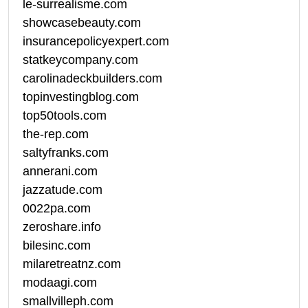
le-surrealisme.com
showcasebeauty.com
insurancepolicyexpert.com
statkeycompany.com
carolinadeckbuilders.com
topinvestingblog.com
top50tools.com
the-rep.com
saltyfranks.com
annerani.com
jazzatude.com
0022pa.com
zeroshare.info
bilesinc.com
milaretreatnz.com
modaagi.com
smallvilleph.com