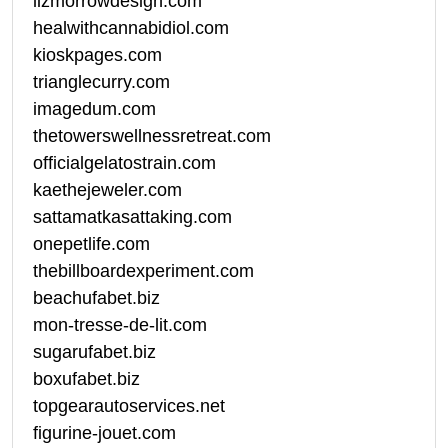
lizmorrowdesign.com
healwithcannabidiol.com
kioskpages.com
trianglecurry.com
imagedum.com
thetowerswellnessretreat.com
officialgelatostrain.com
kaethejeweler.com
sattamatkasattaking.com
onepetlife.com
thebillboardexperiment.com
beachufabet.biz
mon-tresse-de-lit.com
sugarufabet.biz
boxufabet.biz
topgearautoservices.net
figurine-jouet.com