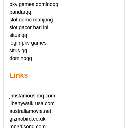
pkv games dominoqq
bandarqq
slot demo mahjong
slot gacor hari ini
situs qq
login pkv games
situs qq
dominoqq
Links
jimsfamousbbq.com
libertywalk-usa.com
australiamovie.net
gizmobird.co.uk
mp3djsong.com