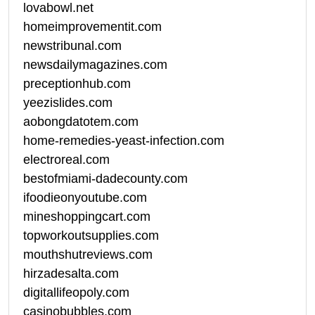
lovabowl.net
homeimprovementit.com
newstribunal.com
newsdailymagazines.com
preceptionhub.com
yeezislides.com
aobongdatotem.com
home-remedies-yeast-infection.com
electroreal.com
bestofmiami-dadecounty.com
ifoodieonyoutube.com
mineshoppingcart.com
topworkoutsupplies.com
mouthshutreviews.com
hirzadesalta.com
digitallifeopoly.com
casinobubbles.com