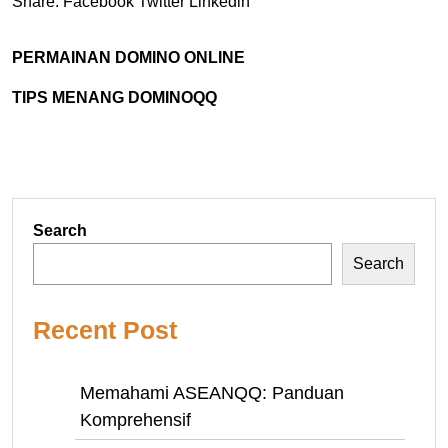
Share:
Facebook
Twitter
Linkedin
PERMAINAN DOMINO ONLINE
TIPS MENANG DOMINOQQ
Search
Search
Recent Post
Memahami ASEANQQ: Panduan
Komprehensif