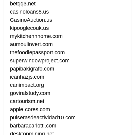
betqq3.net
casinoloans5.us
CasinoAuction.us
kipooglecouk.us
mykitchennhome.com
aumoulinvert.com
thefoodiepassport.com
superwindowproject.com
papibakigrafo.com
icanhazjs.com
canimpact.org
goviralstudy.com
cartourism.net
apple-cores.com
pulserasdeactividad10.com
barbaracarlotti.com
desktopmining.net