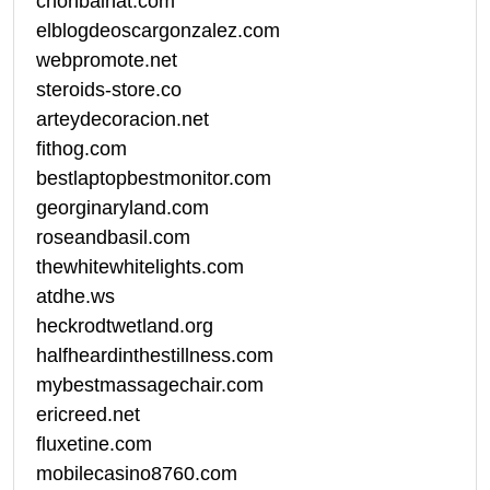
chonbaihat.com
elblogdeoscargonzalez.com
webpromote.net
steroids-store.co
arteydecoracion.net
fithog.com
bestlaptopbestmonitor.com
georginaryland.com
roseandbasil.com
thewhitewhitelights.com
atdhe.ws
heckrodtwetland.org
halfheardinthestillness.com
mybestmassagechair.com
ericreed.net
fluxetine.com
mobilecasino8760.com