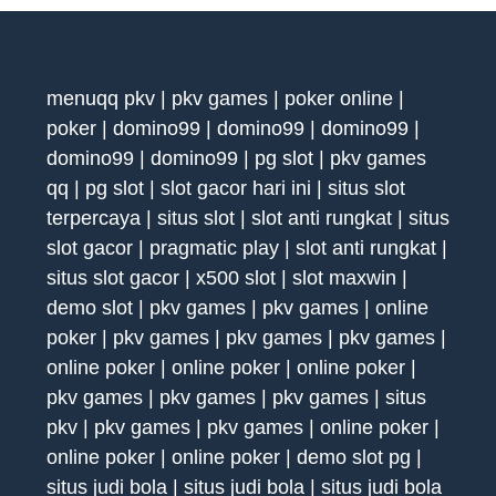
menuqq pkv
|
pkv games
|
poker online
|
poker
|
domino99
|
domino99
|
domino99
|
domino99
|
domino99
|
pg slot
|
pkv games
qq
|
pg slot
|
slot gacor hari ini
|
situs slot
terpercaya
|
situs slot
|
slot anti rungkat
|
situs
slot gacor
|
pragmatic play
|
slot anti rungkat
|
situs slot gacor
|
x500 slot
|
slot maxwin
|
demo slot
|
pkv games
|
pkv games
|
online
poker
|
pkv games
|
pkv games
|
pkv games
|
online poker
|
online poker
|
online poker
|
pkv games
|
pkv games
|
pkv games
|
situs
pkv
|
pkv games
|
pkv games
|
online poker
|
online poker
|
online poker
|
demo slot pg
|
situs judi bola
|
situs judi bola
|
situs judi bola