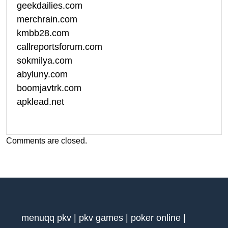
geekdailies.com
merchrain.com
kmbb28.com
callreportsforum.com
sokmilya.com
abyluny.com
boomjavtrk.com
apklead.net
Comments are closed.
menuqq pkv
|
pkv games
|
poker online
|