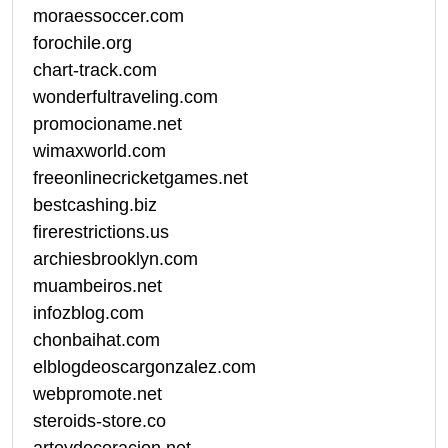
moraessoccer.com
forochile.org
chart-track.com
wonderfultraveling.com
promocioname.net
wimaxworld.com
freeonlinecricketgames.net
bestcashing.biz
firerestrictions.us
archiesbrooklyn.com
muambeiros.net
infozblog.com
chonbaihat.com
elblogdeoscargonzalez.com
webpromote.net
steroids-store.co