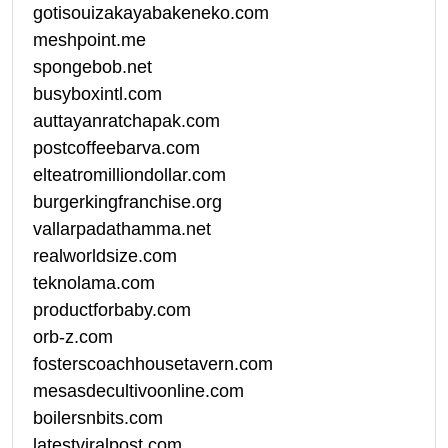
gotisouizakayabakeneko.com
meshpoint.me
spongebob.net
busyboxintl.com
auttayanratchapak.com
postcoffeebarva.com
elteatromilliondollar.com
burgerkingfranchise.org
vallarpadathamma.net
realworldsize.com
teknolama.com
productforbaby.com
orb-z.com
fosterscoachhousetavern.com
mesasdecultivoonline.com
boilersnbits.com
latestviralpost.com