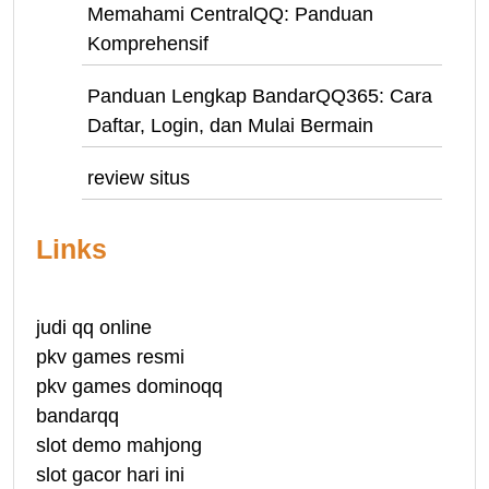
Memahami CentralQQ: Panduan
Komprehensif
Panduan Lengkap BandarQQ365: Cara
Daftar, Login, dan Mulai Bermain
review situs
Links
judi qq online
pkv games resmi
pkv games dominoqq
bandarqq
slot demo mahjong
slot gacor hari ini