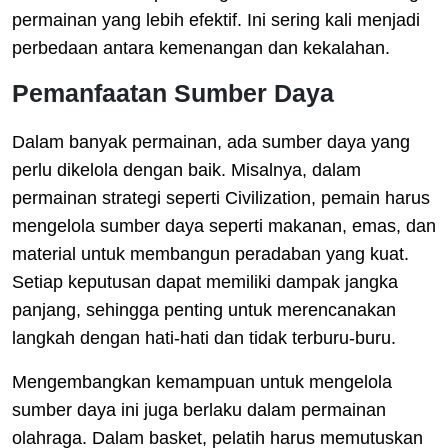
permainan yang lebih efektif. Ini sering kali menjadi
perbedaan antara kemenangan dan kekalahan.
Pemanfaatan Sumber Daya
Dalam banyak permainan, ada sumber daya yang
perlu dikelola dengan baik. Misalnya, dalam
permainan strategi seperti Civilization, pemain harus
mengelola sumber daya seperti makanan, emas, dan
material untuk membangun peradaban yang kuat.
Setiap keputusan dapat memiliki dampak jangka
panjang, sehingga penting untuk merencanakan
langkah dengan hati-hati dan tidak terburu-buru.
Mengembangkan kemampuan untuk mengelola
sumber daya ini juga berlaku dalam permainan
olahraga. Dalam basket, pelatih harus memutuskan