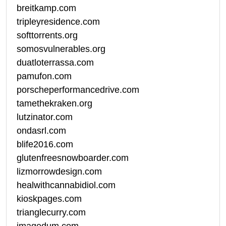
breitkamp.com
tripleyresidence.com
softtorrents.org
somosvulnerables.org
duatloterrassa.com
pamufon.com
porscheperformancedrive.com
tamethekraken.org
lutzinator.com
ondasrl.com
blife2016.com
glutenfreesnowboarder.com
lizmorrowdesign.com
healwithcannabidiol.com
kioskpages.com
trianglecurry.com