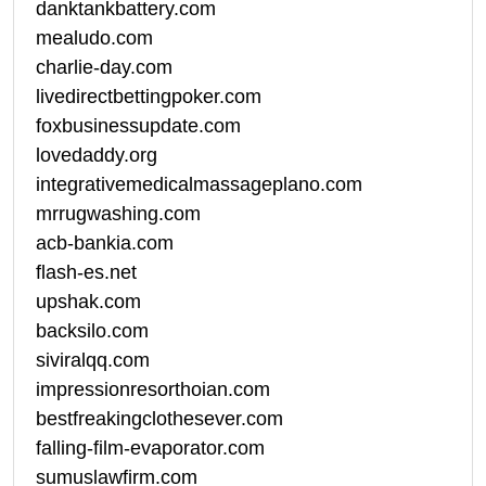
danktankbattery.com
mealudo.com
charlie-day.com
livedirectbettingpoker.com
foxbusinessupdate.com
lovedaddy.org
integrativemedicalmassageplano.com
mrrugwashing.com
acb-bankia.com
flash-es.net
upshak.com
backsilo.com
siviralqq.com
impressionresorthoian.com
bestfreakingclothesever.com
falling-film-evaporator.com
sumuslawfirm.com