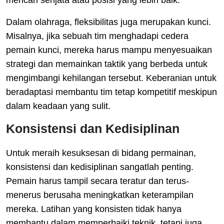
mencari senjata atau posisi yang lebih baik.
Dalam olahraga, fleksibilitas juga merupakan kunci.
Misalnya, jika sebuah tim menghadapi cedera
pemain kunci, mereka harus mampu menyesuaikan
strategi dan memainkan taktik yang berbeda untuk
mengimbangi kehilangan tersebut. Keberanian untuk
beradaptasi membantu tim tetap kompetitif meskipun
dalam keadaan yang sulit.
Konsistensi dan Kedisiplinan
Untuk meraih kesuksesan di bidang permainan,
konsistensi dan kedisiplinan sangatlah penting.
Pemain harus tampil secara teratur dan terus-
menerus berusaha meningkatkan keterampilan
mereka. Latihan yang konsisten tidak hanya
membantu dalam memperbaiki teknik, tetapi juga