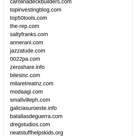
carolinadeckbuilders.com
topinvestingblog.com
top50tools.com
the-rep.com
saltyfranks.com
annerani.com
jazzatude.com
0022pa.com
zeroshare.info
bilesinc.com
milaretreatnz.com
modaagi.com
smallvilleph.com
galiciasuroeste.info
batallasdeguerra.com
dregstudios.com
neatstuffhelpskids.org