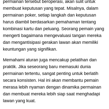
permainan tersebut beroperasi, akan sulit untuk
membuat keputusan yang tepat. Misalnya, dalam
permainan poker, setiap langkah dan keputusan
harus diambil berdasarkan pemahaman tentang
kombinasi kartu dan peluang. Seorang pemain yang
mengerti bagaimana mengevaluasi tangan mereka
dan mengantisipasi gerakan lawan akan memiliki
keuntungan yang signifikan.
Memahami aturan juga mencakup pelatihan dan
praktik. Jika seseorang baru memasuki dunia
permainan tertentu, sangat penting untuk berlatih
secara konsisten. Hal ini akan membantu pemain
merasa lebih nyaman dengan dinamika permainan
dan membuat mereka lebih siap saat menghadapi
lawan yang kuat.