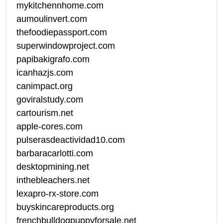
mykitchennhome.com
aumoulinvert.com
thefoodiepassport.com
superwindowproject.com
papibakigrafo.com
icanhazjs.com
canimpact.org
goviralstudy.com
cartourism.net
apple-cores.com
pulserasdeactividad10.com
barbaracarlotti.com
desktopmining.net
inthebleachers.net
lexapro-rx-store.com
buyskincareproducts.org
frenchbulldogpuppyforsale.net