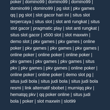
poker
|
domino99
|
domino99
|
domino99
|
domino99
|
domino99
|
pg slot
|
pkv games
qq
|
pg slot
|
slot gacor hari ini
|
situs slot
terpercaya
|
situs slot
|
slot anti rungkat
|
situs
slot gacor
|
pragmatic play
|
slot anti rungkat
|
situs slot gacor
|
x500 slot
|
slot maxwin
|
demo slot
|
pkv games
|
pkv games
|
online
poker
|
pkv games
|
pkv games
|
pkv games
|
online poker
|
online poker
|
online poker
|
pkv games
|
pkv games
|
pkv games
|
situs
pkv
|
pkv games
|
pkv games
|
online poker
|
online poker
|
online poker
|
demo slot pg
|
situs judi bola
|
situs judi bola
|
situs judi bola
resmi
|
link alternatif sbobet
|
murniqq pkv
|
hematqq pkv
|
qq poker online
|
situs judi
bola
|
poker
|
slot maxwin
|
slot99