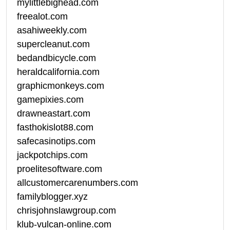
mylittlebighead.com
freealot.com
asahiweekly.com
supercleanut.com
bedandbicycle.com
heraldcalifornia.com
graphicmonkeys.com
gamepixies.com
drawneastart.com
fasthokislot88.com
safecasinotips.com
jackpotchips.com
proelitesoftware.com
allcustomercarenumbers.com
familyblogger.xyz
chrisjohnslawgroup.com
klub-vulcan-online.com