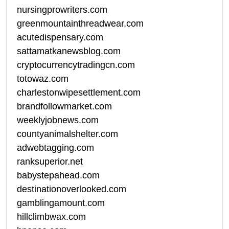
nursingprowriters.com
greenmountainthreadwear.com
acutedispensary.com
sattamatkanewsblog.com
cryptocurrencytradingcn.com
totowaz.com
charlestonwipesettlement.com
brandfollowmarket.com
weeklyjobnews.com
countyanimalshelter.com
adwebtagging.com
ranksuperior.net
babystepahead.com
destinationoverlooked.com
gamblingamount.com
hillclimbwax.com