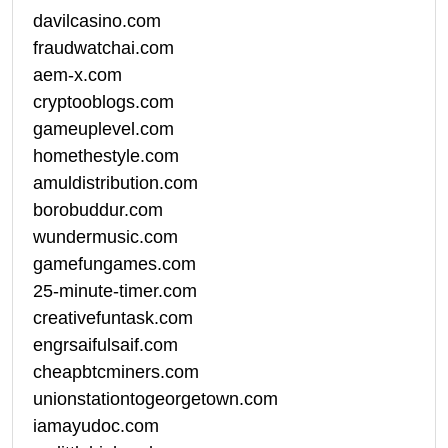
davilcasino.com
fraudwatchai.com
aem-x.com
cryptooblogs.com
gameuplevel.com
homethestyle.com
amuldistribution.com
borobuddur.com
wundermusic.com
gamefungames.com
25-minute-timer.com
creativefuntask.com
engrsaifulsaif.com
cheapbtcminers.com
unionstationtogeorgetown.com
iamayudoc.com