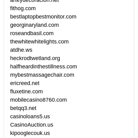
arteydecoracion.net
fithog.com
bestlaptopbestmonitor.com
georginaryland.com
roseandbasil.com
thewhitewhitelights.com
atdhe.ws
heckrodtwetland.org
halfheardinthestillness.com
mybestmassagechair.com
ericreed.net
fluxetine.com
mobilecasino8760.com
betqq3.net
casinoloans5.us
CasinoAuction.us
kipooglecouk.us