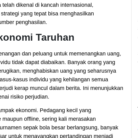
telah dikenal di kancah internasional,
rategi yang tepat bisa menghasilkan
mber penghasilan.
konomi Taruhan
senangan dan peluang untuk memenangkan uang,
idu tidak dapat diabaikan. Banyak orang yang
merugikan, menghabiskan uang yang seharusnya
Kasus-kasus individu yang kehilangan semua
rjudi kerap muncul dalam berita. Ini menunjukkan
ai risiko perjudian.
i dampak ekonomi. Pedagang kecil yang
 maupun offline, sering kali merasakan
turnamen sepak bola besar berlangsung, banyak
esar untuk menayangkan pertandingan menjadi