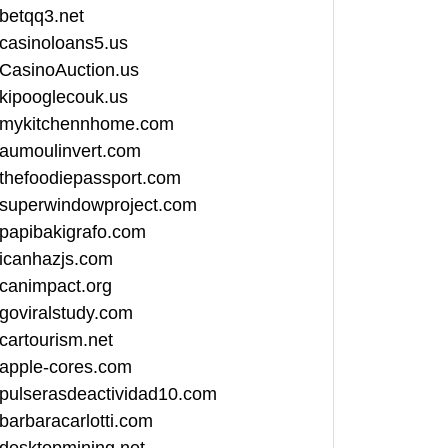
betqq3.net
casinoloans5.us
CasinoAuction.us
kipooglecouk.us
mykitchennhome.com
aumoulinvert.com
thefoodiepassport.com
superwindowproject.com
papibakigrafo.com
icanhazjs.com
canimpact.org
goviralstudy.com
cartourism.net
apple-cores.com
pulserasdeactividad10.com
barbaracarlotti.com