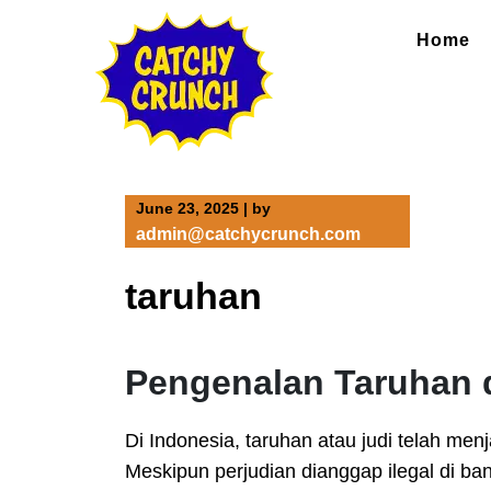
Skip
to
Home
content
June 23, 2025
|
by
admin@catchycrunch.com
taruhan
Pengenalan Taruhan d
Di Indonesia, taruhan atau judi telah men
Meskipun perjudian dianggap ilegal di bany