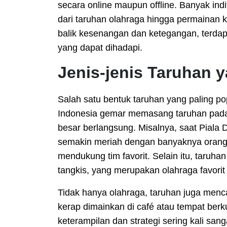
secara online maupun offline. Banyak indiv
dari taruhan olahraga hingga permainan
balik kesenangan dan ketegangan, terdap
yang dapat dihadapi.
Jenis-jenis Taruhan 
Salah satu bentuk taruhan yang paling po
Indonesia gemar memasang taruhan pada p
besar berlangsung. Misalnya, saat Piala 
semakin meriah dengan banyaknya oran
mendukung tim favorit. Selain itu, taruha
tangkis, yang merupakan olahraga favorit 
Tidak hanya olahraga, taruhan juga men
kerap dimainkan di café atau tempat berku
keterampilan dan strategi sering kali sa