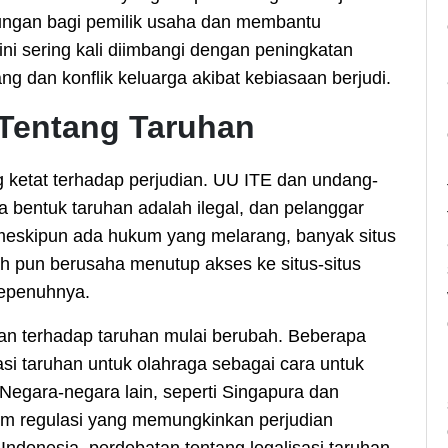
ungan bagi pemilik usaha dan membantu
ni sering kali diimbangi dengan peningkatan
g dan konflik keluarga akibat kebiasaan berjudi.
Tentang Taruhan
g ketat terhadap perjudian. UU ITE dan undang-
bentuk taruhan adalah ilegal, dan pelanggar
meskipun ada hukum yang melarang, banyak situs
tah pun berusaha menutup akses ke situs-situs
 sepenuhnya.
an terhadap taruhan mulai berubah. Beberapa
si taruhan untuk olahraga sebagai cara untuk
 Negara-negara lain, seperti Singapura dan
tem regulasi yang memungkinkan perjudian