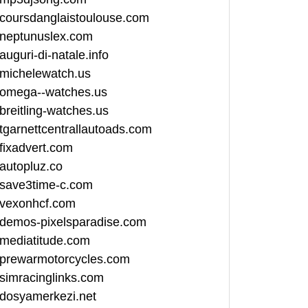
coursdanglaistoulouse.com
neptunuslex.com
auguri-di-natale.info
michelewatch.us
omega--watches.us
breitling-watches.us
tgarnettcentrallautoads.com
fixadvert.com
autopluz.co
save3time-c.com
vexonhcf.com
demos-pixelsparadise.com
mediatitude.com
prewarmotorcycles.com
simracinglinks.com
dosyamerkezi.net