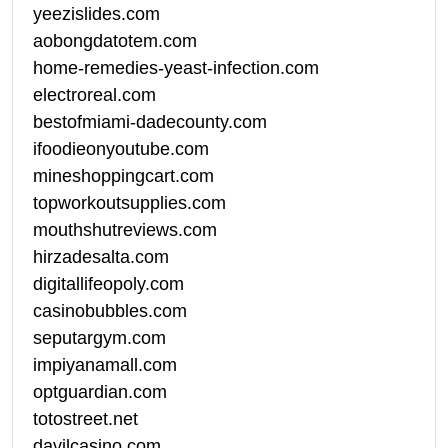
yeezislides.com
aobongdatotem.com
home-remedies-yeast-infection.com
electroreal.com
bestofmiami-dadecounty.com
ifoodieonyoutube.com
mineshoppingcart.com
topworkoutsupplies.com
mouthshutreviews.com
hirzadesalta.com
digitallifeopoly.com
casinobubbles.com
seputargym.com
impiyanamall.com
optguardian.com
totostreet.net
davilcasino.com