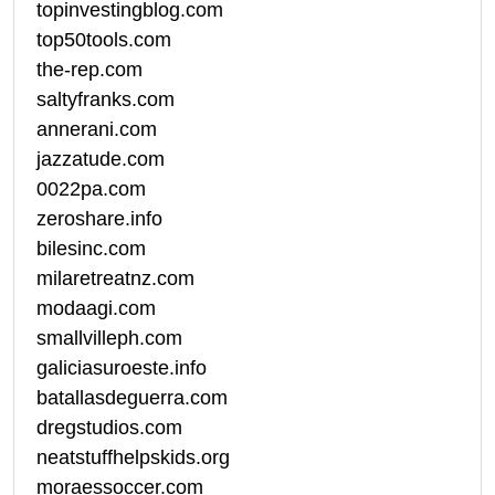
topinvestingblog.com
top50tools.com
the-rep.com
saltyfranks.com
annerani.com
jazzatude.com
0022pa.com
zeroshare.info
bilesinc.com
milaretreatnz.com
modaagi.com
smallvilleph.com
galiciasuroeste.info
batallasdeguerra.com
dregstudios.com
neatstuffhelpskids.org
moraessoccer.com