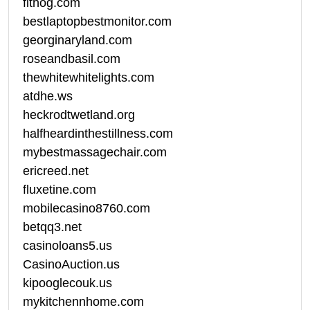
fithog.com
bestlaptopbestmonitor.com
georginaryland.com
roseandbasil.com
thewhitewhitelights.com
atdhe.ws
heckrodtwetland.org
halfheardinthestillness.com
mybestmassagechair.com
ericreed.net
fluxetine.com
mobilecasino8760.com
betqq3.net
casinoloans5.us
CasinoAuction.us
kipooglecouk.us
mykitchennhome.com