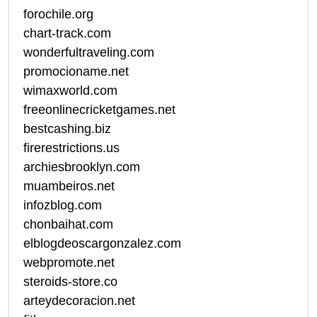
forochile.org
chart-track.com
wonderfultraveling.com
promocioname.net
wimaxworld.com
freeonlinecricketgames.net
bestcashing.biz
firerestrictions.us
archiesbrooklyn.com
muambeiros.net
infozblog.com
chonbaihat.com
elblogdeoscargonzalez.com
webpromote.net
steroids-store.co
arteydecoracion.net