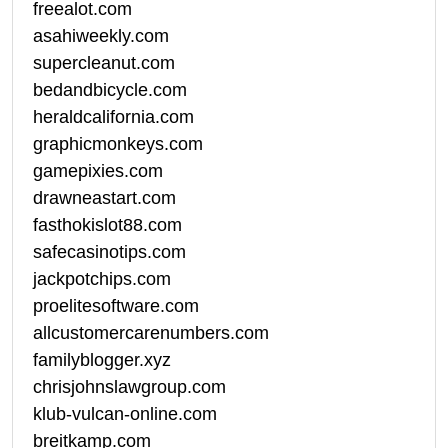
freealot.com
asahiweekly.com
supercleanut.com
bedandbicycle.com
heraldcalifornia.com
graphicmonkeys.com
gamepixies.com
drawneastart.com
fasthokislot88.com
safecasinotips.com
jackpotchips.com
proelitesoftware.com
allcustomercarenumbers.com
familyblogger.xyz
chrisjohnslawgroup.com
klub-vulcan-online.com
breitkamp.com