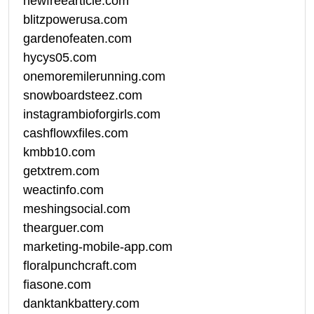
newfreearticle.com
blitzpowerusa.com
gardenofeaten.com
hycys05.com
onemoremilerunning.com
snowboardsteez.com
instagrambioforgirls.com
cashflowxfiles.com
kmbb10.com
getxtrem.com
weactinfo.com
meshingsocial.com
thearguer.com
marketing-mobile-app.com
floralpunchcraft.com
fiasone.com
danktankbattery.com