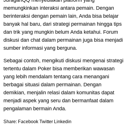
JuraganQQ menyediakan platform yang
memungkinkan interaksi antara pemain. Dengan
berinteraksi dengan pemain lain, Anda bisa belajar
banyak hal baru, dari strategi permainan hingga tips
dan trik yang mungkin belum Anda ketahui. Forum
diskusi dan chat dalam permainan juga bisa menjadi
sumber informasi yang berguna.
Sebagai contoh, mengikuti diskusi mengenai strategi
tertentu dalam Poker bisa memberikan wawasan
yang lebih mendalam tentang cara menangani
berbagai situasi dalam permainan. Dengan
demikian, menjalin relasi dalam komunitas dapat
menjadi aspek yang seru dan bermanfaat dalam
pengalaman bermain Anda.
Share:
Facebook
Twitter
Linkedin