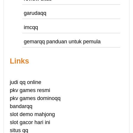
garudaqq
imcqq
gemarqq panduan untuk pemula
Links
judi qq online
pkv games resmi
pkv games dominoqq
bandarqq
slot demo mahjong
slot gacor hari ini
situs qq