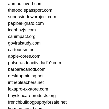
aumoulinvert.com
thefoodiepassport.com
superwindowproject.com
papibakigrafo.com
icanhazjs.com
canimpact.org
goviralstudy.com
cartourism.net
apple-cores.com
pulserasdeactividad10.com
barbaracarlotti.com
desktopmining.net
inthebleachers.net
lexapro-rx-store.com
buyskincareproducts.org
frenchbulldogpuppyforsale.net
kogamasquid.com