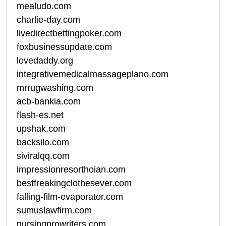
mealudo.com
charlie-day.com
livedirectbettingpoker.com
foxbusinessupdate.com
lovedaddy.org
integrativemedicalmassageplano.com
mrrugwashing.com
acb-bankia.com
flash-es.net
upshak.com
backsilo.com
siviralqq.com
impressionresorthoian.com
bestfreakingclothesever.com
falling-film-evaporator.com
sumuslawfirm.com
nursingprowriters.com