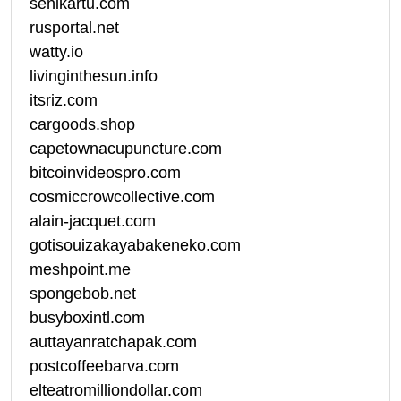
senikartu.com
rusportal.net
watty.io
livinginthesun.info
itsriz.com
cargoods.shop
capetownacupuncture.com
bitcoinvideospro.com
cosmiccrowcollective.com
alain-jacquet.com
gotisouizakayabakeneko.com
meshpoint.me
spongebob.net
busyboxintl.com
auttayanratchapak.com
postcoffeebarva.com
elteatromilliondollar.com