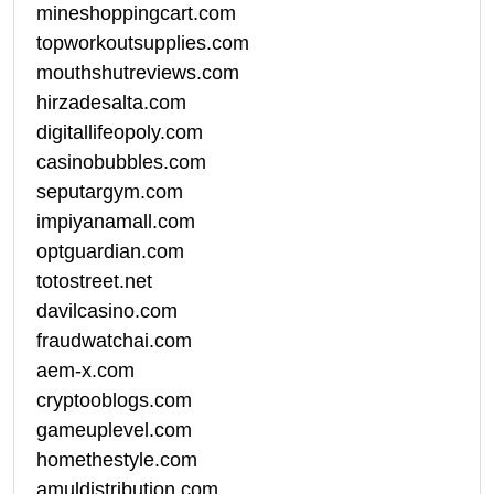
mineshoppingcart.com
topworkoutsupplies.com
mouthshutreviews.com
hirzadesalta.com
digitallifeopoly.com
casinobubbles.com
seputargym.com
impiyanamall.com
optguardian.com
totostreet.net
davilcasino.com
fraudwatchai.com
aem-x.com
cryptooblogs.com
gameuplevel.com
homethestyle.com
amuldistribution.com