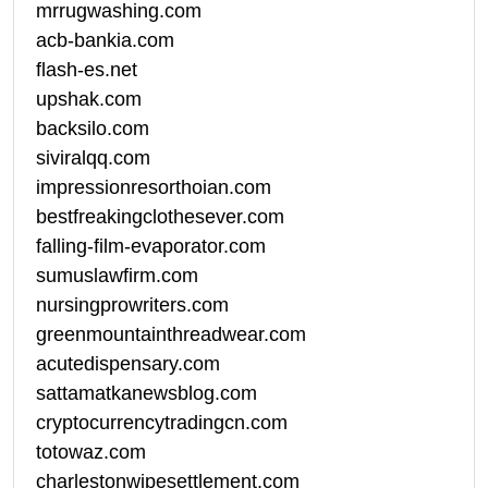
mrrugwashing.com
acb-bankia.com
flash-es.net
upshak.com
backsilo.com
siviralqq.com
impressionresorthoian.com
bestfreakingclothesever.com
falling-film-evaporator.com
sumuslawfirm.com
nursingprowriters.com
greenmountainthreadwear.com
acutedispensary.com
sattamatkanewsblog.com
cryptocurrencytradingcn.com
totowaz.com
charlestonwipesettlement.com