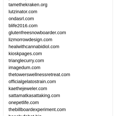
tamethekraken.org
lutzinator.com
ondasrl.com
blife2016.com
glutenfreesnowboarder.com
lizmorrowdesign.com
healwithcannabidiol.com
kioskpages.com
trianglecurry.com
imagedum.com
thetowerswellnessretreat.com
officialgelatostrain.com
kaethejeweler.com
sattamatkasattaking.com
onepetlife.com
thebillboardexperiment.com