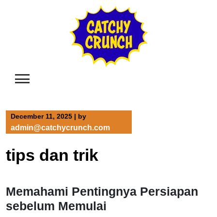
Skip
to
content
December 11, 2025
|
by
admin@catchycrunch.com
tips dan trik
Memahami Pentingnya Persiapan
sebelum Memulai