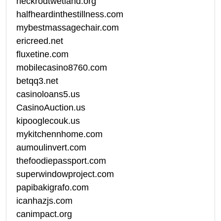
heckrodtwetland.org
halfheardinthestillness.com
mybestmassagechair.com
ericreed.net
fluxetine.com
mobilecasino8760.com
betqq3.net
casinoloans5.us
CasinoAuction.us
kipooglecouk.us
mykitchennhome.com
aumoulinvert.com
thefoodiepassport.com
superwindowproject.com
papibakigrafo.com
icanhazjs.com
canimpact.org