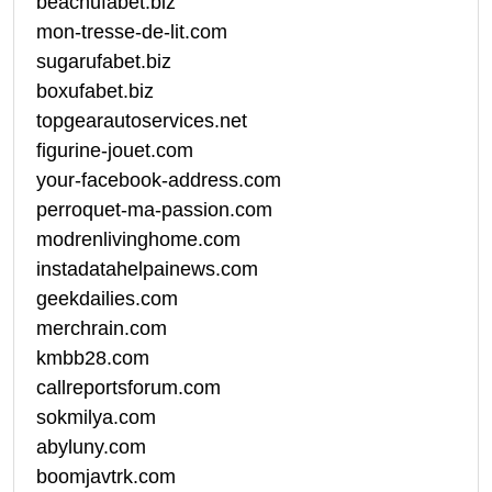
beachufabet.biz
mon-tresse-de-lit.com
sugarufabet.biz
boxufabet.biz
topgearautoservices.net
figurine-jouet.com
your-facebook-address.com
perroquet-ma-passion.com
modrenlivinghome.com
instadatahelpainews.com
geekdailies.com
merchrain.com
kmbb28.com
callreportsforum.com
sokmilya.com
abyluny.com
boomjavtrk.com