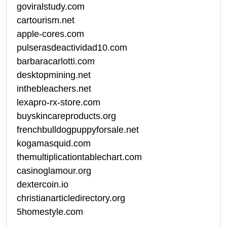
goviralstudy.com
cartourism.net
apple-cores.com
pulserasdeactividad10.com
barbaracarlotti.com
desktopmining.net
inthebleachers.net
lexapro-rx-store.com
buyskincareproducts.org
frenchbulldogpuppyforsale.net
kogamasquid.com
themultiplicationtablechart.com
casinoglamour.org
dextercoin.io
christianarticledirectory.org
5homestyle.com