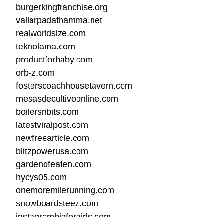
burgerkingfranchise.org
vallarpadathamma.net
realworldsize.com
teknolama.com
productforbaby.com
orb-z.com
fosterscoachhousetavern.com
mesasdecultivoonline.com
boilersnbits.com
latestviralpost.com
newfreearticle.com
blitzpowerusa.com
gardenofeaten.com
hycys05.com
onemoremilerunning.com
snowboardsteez.com
instagrambioforgirls.com