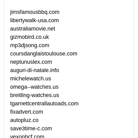
jimsfamousbbq.com
libertywalk-usa.com
australiamovie.net
gizmobird.co.uk
mp3djsong.com
coursdanglaistoulouse.com
neptunuslex.com
auguri-di-natale.info
michelewatch.us
omega--watches.us
breitling-watches.us
tgarnettcentrallautoads.com
fixadvert.com
autopluz.co
save3time-c.com
vexonhcf.com