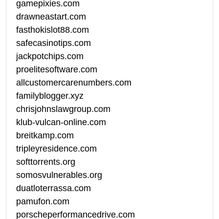
gamepixies.com
drawneastart.com
fasthokislot88.com
safecasinotips.com
jackpotchips.com
proelitesoftware.com
allcustomercarenumbers.com
familyblogger.xyz
chrisjohnslawgroup.com
klub-vulcan-online.com
breitkamp.com
tripleyresidence.com
softtorrents.org
somosvulnerables.org
duatloterrassa.com
pamufon.com
porscheperformancedrive.com